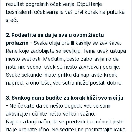
rezultat pogrešnih očekivanja. Otpuštanje
besmislenih očekivanja je vaš prvi korak na putu ka
sreći.
2. Podsetite se da je sve u ovom životu
prolazno
- Svaka oluja pre ili kasnije se završava.
Rane koje zadobijete se isceljuju. Tama uvek ustupa
mesto svetlosti. Međutim, često zaboravljamo da
ništa nije večno, uvek se nešto završava i počinje.
Svake sekunde imate priliku da napravite kroak
napred, a ono loše, već sutra može postati dobro.
3. Svakog dana budite za korak bliži svom cilju
- Ne čekajte da se nešto dogodi, već se sami
aktivirajte i učinite nešto veliko i važno.
Najpouzdaniji način da se predvidi budućnost jeste
da je kreirate lično. Ne sedite i ne posmatrajte kako