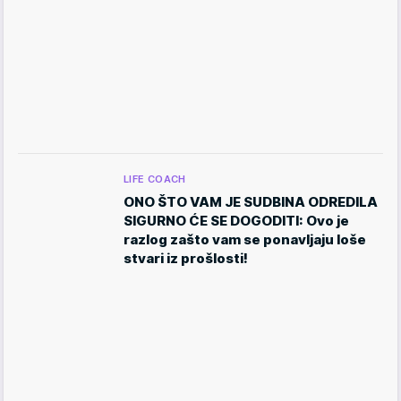
LIFE COACH
ONO ŠTO VAM JE SUDBINA ODREDILA
SIGURNO ĆE SE DOGODITI: Ovo je
razlog zašto vam se ponavljaju loše
stvari iz prošlosti!