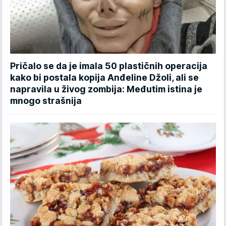
Pričalo se da je imala 50 plastičnih operacija
kako bi postala kopija Anđeline Džoli, ali se
napravila u živog zombija: Međutim istina je
mnogo strašnija