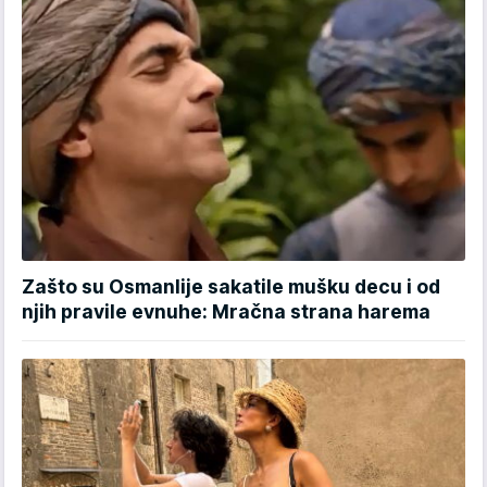
Zašto su Osmanlije sakatile mušku decu i od
njih pravile evnuhe: Mračna strana harema