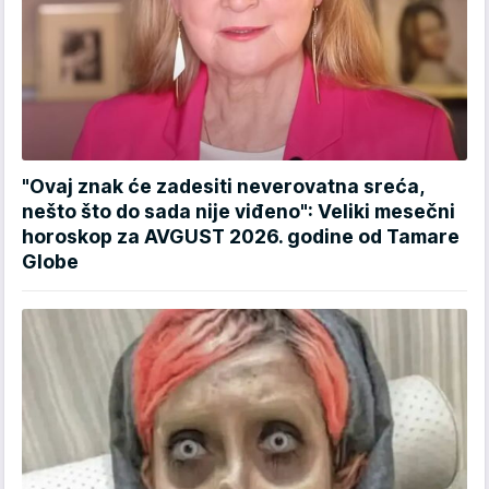
"Ovaj znak će zadesiti neverovatna sreća,
nešto što do sada nije viđeno": Veliki mesečni
horoskop za AVGUST 2026. godine od Tamare
Globe