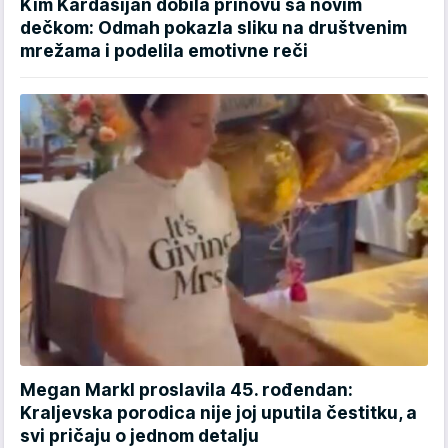
Kim Kardašijan dobila prinovu sa novim
dečkom: Odmah pokazla sliku na društvenim
mrežama i podelila emotivne reči
Megan Markl proslavila 45. rođendan:
Kraljevska porodica nije joj uputila čestitku, a
svi pričaju o jednom detalju