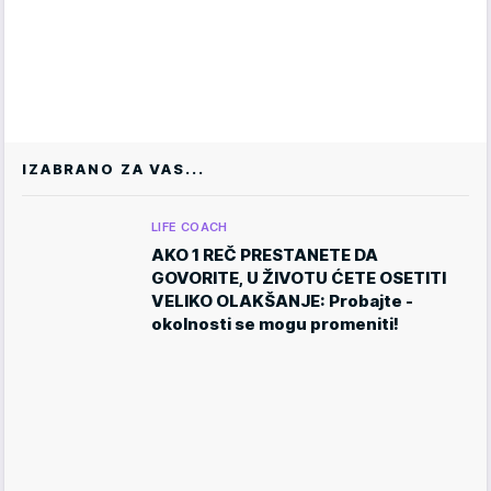
IZABRANO ZA VAS...
LIFE COACH
AKO 1 REČ PRESTANETE DA
GOVORITE, U ŽIVOTU ĆETE OSETITI
VELIKO OLAKŠANJE: Probajte -
okolnosti se mogu promeniti!