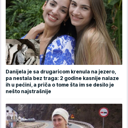
Danijela je sa drugaricom krenula na jezero,
pa nestala bez traga: 2 godine kasnije nalaze
ih u pećini, a priča o tome šta im se desilo je
nešto najstrašnije