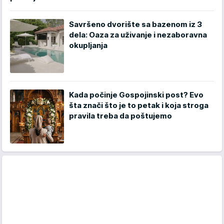
Savršeno dvorište sa bazenom iz 3
dela: Oaza za uživanje i nezaboravna
okupljanja
Kada počinje Gospojinski post? Evo
šta znači što je to petak i koja stroga
pravila treba da poštujemo