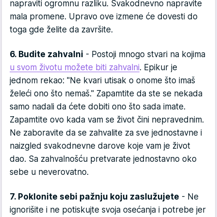
napraviti ogromnu razliku. Svakodnevno napravite
mala promene. Upravo ove izmene će dovesti do
toga gde želite da završite.
6. Budite zahvalni
- Postoji mnogo stvari na kojima
u svom životu možete biti zahvalni
. Epikur je
jednom rekao: "Ne kvari utisak o onome što imaš
želeći ono što nemaš." Zapamtite da ste se nekada
samo nadali da ćete dobiti ono što sada imate.
Zapamtite ovo kada vam se život čini nepravednim.
Ne zaboravite da se zahvalite za sve jednostavne i
naizgled svakodnevne darove koje vam je život
dao. Sa zahvalnošću pretvarate jednostavno oko
sebe u neverovatno.
7. Poklonite sebi pažnju koju zaslužujete
- Ne
ignorišite i ne potiskujte svoja osećanja i potrebe jer