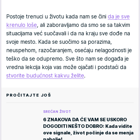
Postoje trenuci u životu kada nam se čini
da je sve
krenulo loše
, ali zaboravljamo da smo se sa takvim
situacijama već suočavali i da na kraju sve dođe na
svoje mesto. Kada se suočimo sa porazima,
neuspehom, razočaranjem, osećaju nelagodnosti je
teško da se odupremo. Sve što nam se događa je
vredna lekcija koja vas može ojačati i podstaći da
stvorite budućnost kakvu želite
.
PROČITAJTE JOŠ
SREĆAN ŽIVOT
6 ZNAKOVA DA ĆE VAM SE USKORO
DOGODITI NEŠTO DOBRO: Kada vidite
ove signale, život počinje da se menja
nabolje!