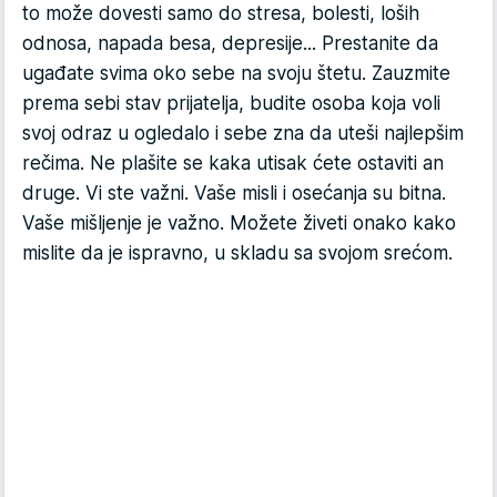
to može dovesti samo do stresa, bolesti, loših
odnosa, napada besa, depresije... Prestanite da
ugađate svima oko sebe na svoju štetu. Zauzmite
prema sebi stav prijatelja, budite osoba koja voli
svoj odraz u ogledalo i sebe zna da uteši najlepšim
rečima. Ne plašite se kaka utisak ćete ostaviti an
druge. Vi ste važni. Vaše misli i osećanja su bitna.
Vaše mišljenje je važno. Možete živeti onako kako
mislite da je ispravno, u skladu sa svojom srećom.