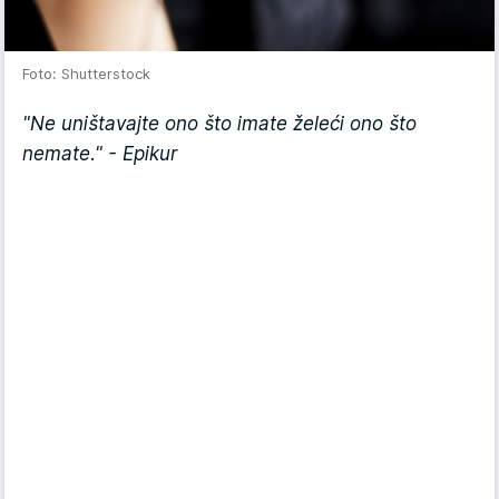
Foto: Shutterstock
"Ne uništavajte ono što imate želeći ono što
nemate." - Epikur