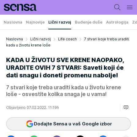
Naslovna
Najnovije
Lični razvoj
Buđenje duše
Astrologija
Zd
Naslovna
Lični razvoj
Life coach
7 stvari koje treba uraditi
kada u životu krene loše
KADA U ŽIVOTU SVE KRENE NAOPAKO,
URADITE OVIH 7 STVARI: Saveti koji će
dati snagu i doneti promenu nabolje!
7 stvari koje treba uraditi kada u životu krene
loše - osvestite kolika snaga je u vama!
Objavljeno 07.02.2022. 11:19h
Dodajte Sensa u vaš Google izbor