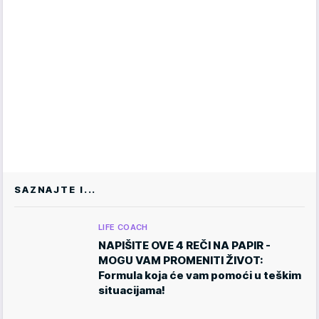
SAZNAJTE I...
LIFE COACH
NAPIŠITE OVE 4 REČI NA PAPIR -
MOGU VAM PROMENITI ŽIVOT:
Formula koja će vam pomoći u teškim
situacijama!