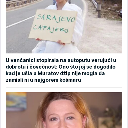
U venčanici stopirala na autoputu verujući u
dobrotu i čovečnost: Ono što joj se dogodilo
kad je ušla u Muratov džip nije mogla da
zamisli ni u najgorem košmaru