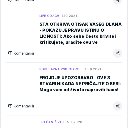
LIFE COACH
1.10.2021.
ŠTA OTKRIVA OTISAK VAŠEG DLANA
- POKAZUJE PRAVU ISTINU O
LIČNOSTI: Ako sebe često krivite i
kritikujete, uradite ovu ve
Komentariši
POPULARNA PSIHOLOGI…
28.6.2021.
FROJD JE UPOZORAVAO - OVE 3
STVARI NIKADA NE PRIČAJTE O SEBI:
Mogu vam od života napraviti haos!
Komentariši
SREĆAN ŽIVOT
5.2.2020.