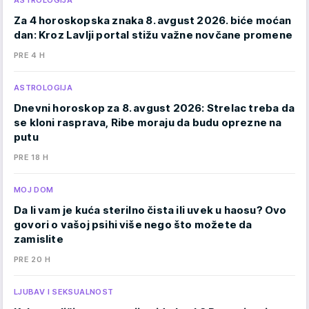
ASTROLOGIJA
Za 4 horoskopska znaka 8. avgust 2026. biće moćan
dan: Kroz Lavlji portal stižu važne novčane promene
PRE 4 H
ASTROLOGIJA
Dnevni horoskop za 8. avgust 2026: Strelac treba da
se kloni rasprava, Ribe moraju da budu oprezne na
putu
PRE 18 H
MOJ DOM
Da li vam je kuća sterilno čista ili uvek u haosu? Ovo
govori o vašoj psihi više nego što možete da
zamislite
PRE 20 H
LJUBAV I SEKSUALNOST