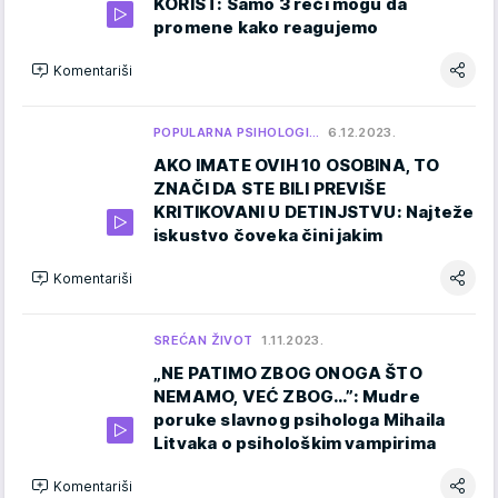
KORIST: Samo 3 reči mogu da
promene kako reagujemo
Komentariši
POPULARNA PSIHOLOGI…
6.12.2023.
AKO IMATE OVIH 10 OSOBINA, TO
ZNAČI DA STE BILI PREVIŠE
KRITIKOVANI U DETINJSTVU: Najteže
iskustvo čoveka čini jakim
Komentariši
SREĆAN ŽIVOT
1.11.2023.
„NE PATIMO ZBOG ONOGA ŠTO
NEMAMO, VEĆ ZBOG…”: Mudre
poruke slavnog psihologa Mihaila
Litvaka o psihološkim vampirima
Komentariši