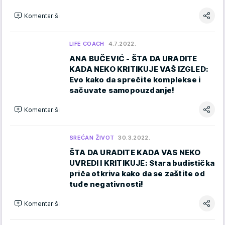
Komentariši
LIFE COACH
4.7.2022.
ANA BUČEVIĆ - ŠTA DA URADITE
KADA NEKO KRITIKUJE VAŠ IZGLED:
Evo kako da sprečite komplekse i
sačuvate samopouzdanje!
Komentariši
SREĆAN ŽIVOT
30.3.2022.
ŠTA DA URADITE KADA VAS NEKO
UVREDI I KRITIKUJE: Stara budistička
priča otkriva kako da se zaštite od
tuđe negativnosti!
Komentariši