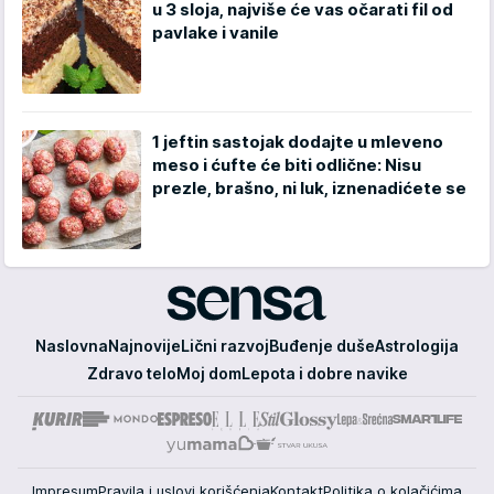
u 3 sloja, najviše će vas očarati fil od
pavlake i vanile
1 jeftin sastojak dodajte u mleveno
meso i ćufte će biti odlične: Nisu
prezle, brašno, ni luk, iznenadićete se
Sensa
Naslovna
Najnovije
Lični razvoj
Buđenje duše
Astrologija
Zdravo telo
Moj dom
Lepota i dobre navike
Impresum
Pravila i uslovi korišćenja
Kontakt
Politika o kolačićima