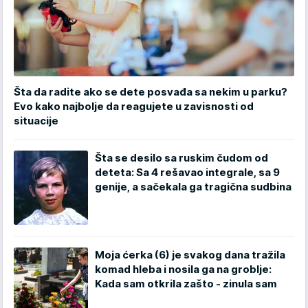
Šta da radite ako se dete posvađa sa nekim u parku?
Evo kako najbolje da reagujete u zavisnosti od
situacije
Šta se desilo sa ruskim čudom od
deteta: Sa 4 rešavao integrale, sa 9
genije, a sačekala ga tragična sudbina
Moja ćerka (6) je svakog dana tražila
komad hleba i nosila ga na groblje:
Kada sam otkrila zašto - zinula sam