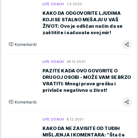
LIFE COACH
7.3.2022.
KAKO DA ODGOVORITE LJUDIMA
KOJI SE STALNO MEŠAJU U VAŠ
ŽIVOT: Ovo je odličan način da se
zaštitite i sačuvate svoj mir!
Komentariši
LIFE COACH
28.12.2021.
PAZITE KADA OVO GOVORITE O
DRUGOJ OSOBI - MOŽE VAM SE BRZO
VRATITI: Mnogi prave grešku i
privlače negativno u život!
Komentariši
LIFE COACH
6.12.2021.
KAKO DA NE ZAVISITE OD TUĐIH
MIŠLJENJA I KOMENTARA: "Šta če