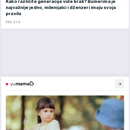
Kako različite generacije vide brak? Bumerima je
najvažnije jedno, milenijalci i dženzeri imaju svoja
pravila
PRE 21 H