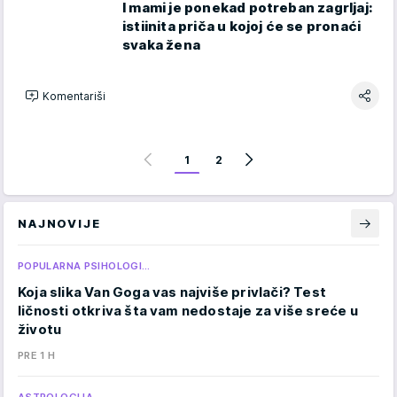
I mami je ponekad potreban zagrljaj:
istiinita priča u kojoj će se pronaći
svaka žena
Komentariši
1
2
NAJNOVIJE
POPULARNA PSIHOLOGI…
Koja slika Van Goga vas najviše privlači? Test
ličnosti otkriva šta vam nedostaje za više sreće u
životu
PRE 1 H