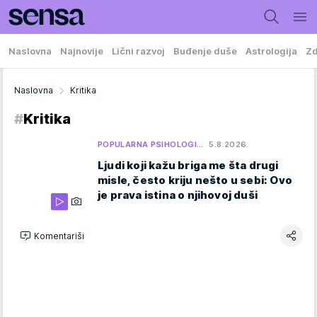
Naslovna
Najnovije
Lični razvoj
Buđenje duše
Astrologija
Zd
Naslovna
Kritika
#
Kritika
POPULARNA PSIHOLOGI…
5.8.2026.
Ljudi koji kažu briga me šta drugi
misle, često kriju nešto u sebi: Ovo
je prava istina o njihovoj duši
Komentariši