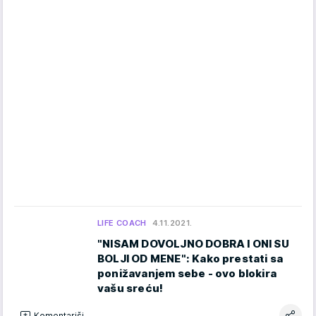
LIFE COACH
4.11.2021.
"NISAM DOVOLJNO DOBRA I ONI SU
BOLJI OD MENE": Kako prestati sa
ponižavanjem sebe - ovo blokira
vašu sreću!
Komentariši