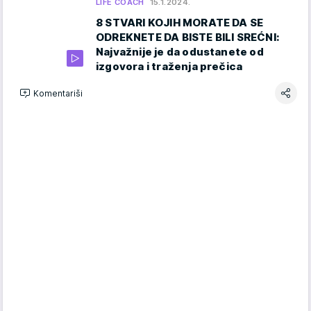
LIFE COACH
15.1.2024.
8 STVARI KOJIH MORATE DA SE
ODREKNETE DA BISTE BILI SREĆNI:
Najvažnije je da odustanete od
izgovora i traženja prečica
Komentariši