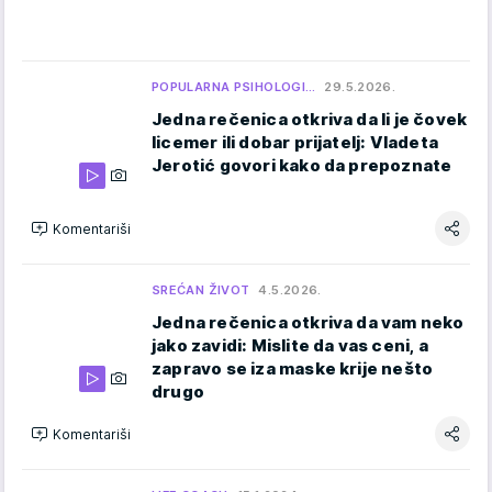
POPULARNA PSIHOLOGI…
29.5.2026.
Jedna rečenica otkriva da li je čovek
licemer ili dobar prijatelj: Vladeta
Jerotić govori kako da prepoznate
Komentariši
SREĆAN ŽIVOT
4.5.2026.
Jedna rečenica otkriva da vam neko
jako zavidi: Mislite da vas ceni, a
zapravo se iza maske krije nešto
drugo
Komentariši