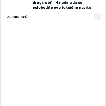
drugi reći" - 4 načina da se
oslobodite ove toksične navike
Komentariši