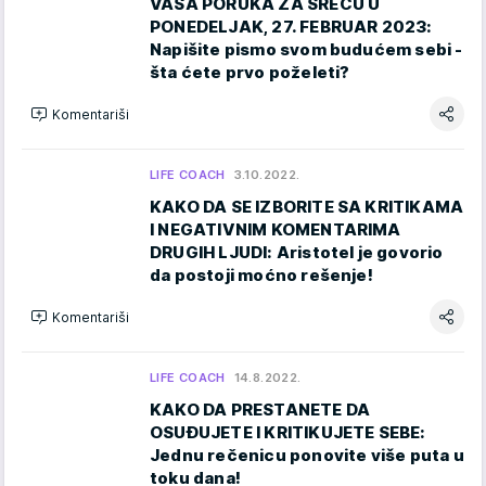
VAŠA PORUKA ZA SREĆU U
PONEDELJAK, 27. FEBRUAR 2023:
Napišite pismo svom budućem sebi -
šta ćete prvo poželeti?
Komentariši
LIFE COACH
3.10.2022.
KAKO DA SE IZBORITE SA KRITIKAMA
I NEGATIVNIM KOMENTARIMA
DRUGIH LJUDI: Aristotel je govorio
da postoji moćno rešenje!
Komentariši
LIFE COACH
14.8.2022.
KAKO DA PRESTANETE DA
OSUĐUJETE I KRITIKUJETE SEBE:
Jednu rečenicu ponovite više puta u
toku dana!