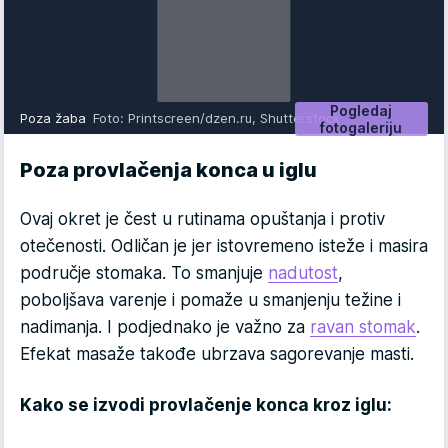
Pogledaj
Poza žaba
Foto: Printscreen/dzen.ru, Shutterstock
fotogaleriju
Poza provlačenja konca u iglu
Ovaj okret je čest u rutinama opuštanja i protiv
otečenosti. Odličan je jer istovremeno isteže i masira
područje stomaka. To smanjuje
nadutost
,
poboljšava varenje i pomaže u smanjenju težine i
nadimanja. I podjednako je važno za
ravan stomak
.
Efekat masaže takođe ubrzava sagorevanje masti.
Kako se izvodi provlačenje konca kroz iglu: