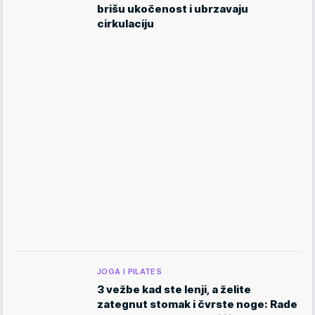
brišu ukočenost i ubrzavaju
cirkulaciju
JOGA I PILATES
3 vežbe kad ste lenji, a želite
zategnut stomak i čvrste noge: Rade