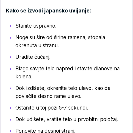
Kako se izvodi japansko uvijanje:
Stanite uspravno.
Noge su šire od širine ramena, stopala
okrenuta u stranu.
Uradite čučanj.
Blago savijte telo napred i stavite dlanove na
kolena.
Dok izdišete, okrenite telo ulevo, kao da
povlačite desno rame ulevo.
Ostanite u toj pozi 5-7 sekundi.
Dok udišete, vratite telo u prvobitni položaj.
Ponovite na desnoj strani.