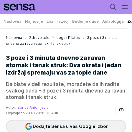
Naslovna
Najnovije
Lični razvoj
Buđenje duše
Astrologija
Zd
Naslovna
Zdravo telo
Joga i Pilates
3 poze i 3 minuta
dnevno za ravan stomak i tanak struk
3 poze i 3 minuta dnevno za ravan
stomak i tanak struk: Dva okreta i jedan
izdržaj spremaju vas za tople dane
Da biste videli rezultate, moraćete da ih radite
svakog dana - 3 poze i 3 minuta dnevno za ravan
stomak i tanak struk.
Autor:
Zorica Antonijević
Objavljeno 20.01.2026. 13:49h
Dodajte Sensa u vaš Google izbor