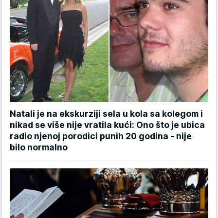
Natali je na ekskurziji sela u kola sa kolegom i
nikad se više nije vratila kući: Ono što je ubica
radio njenoj porodici punih 20 godina - nije
bilo normalno