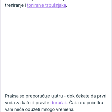
treniranje i
toniranje trbušnjaka
.
Praksa se preporučuje ujutru - dok čekate da prvri
voda za kafu ili pravite
doručak
. Čak ni u početku
vam neće oduzeti mnogo vremena.