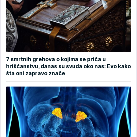
7 smrtnih grehova o kojima se priča u
hrišćanstvu, danas su svuda oko nas: Evo kako
šta oni zapravo znače