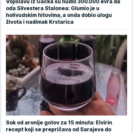
Vojislavu iz Gacka su nudili 300.000 evra da
oda Silvestera Stalonea: Glumio je u
holivudskim hitovima, a onda dobio ulogu
života i nadimak Krstarica
Sok od aronije gotov za 15 minuta: Elvirin
recept koji se prepričava od Sarajeva do