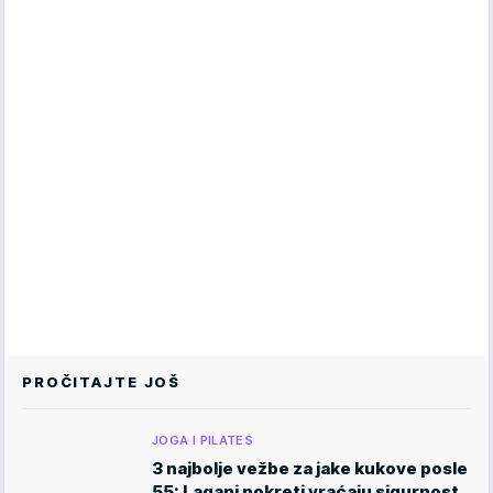
PROČITAJTE JOŠ
JOGA I PILATES
3 najbolje vežbe za jake kukove posle
55: Lagani pokreti vraćaju sigurnost