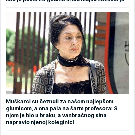
Muškarci su čeznuli za našom najlepšom
glumicom, a ona pala na šarm profesora: S
njom je bio u braku, a vanbračnog sina
napravio njenoj koleginici