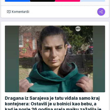
Komentariši
Dragana iz Sarajeva je tatu viđala samo kraj
kontejnera: Ostavili je u bolnici kao bebu, a
kad je posle 26 godina srela majku zažalila je