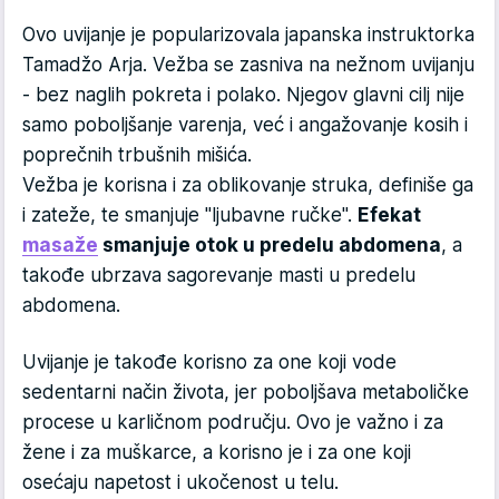
Ovo uvijanje je popularizovala japanska instruktorka
Tamadžo Arja. Vežba se zasniva na nežnom uvijanju
- bez naglih pokreta i polako. Njegov glavni cilj nije
samo poboljšanje varenja, već i angažovanje kosih i
poprečnih trbušnih mišića.
Vežba je korisna i za oblikovanje struka, definiše ga
i zateže, te smanjuje "ljubavne ručke".
Efekat
masaže
smanjuje otok u predelu abdomena
, a
takođe ubrzava sagorevanje masti u predelu
abdomena.
Uvijanje je takođe korisno za one koji vode
sedentarni način života, jer poboljšava metaboličke
procese u karličnom području. Ovo je važno i za
žene i za muškarce, a korisno je i za one koji
osećaju napetost i ukočenost u telu.