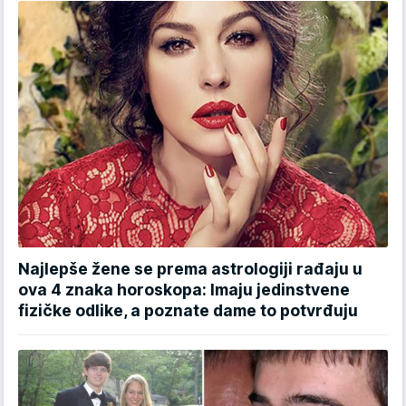
Najlepše žene se prema astrologiji rađaju u
ova 4 znaka horoskopa: Imaju jedinstvene
fizičke odlike, a poznate dame to potvrđuju