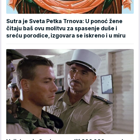
Sutra je Sveta Petka Trnova: U ponoć žene
čitaju baš ovu molitvu za spasenje duše i
sreću porodice, izgovara se iskreno i u miru