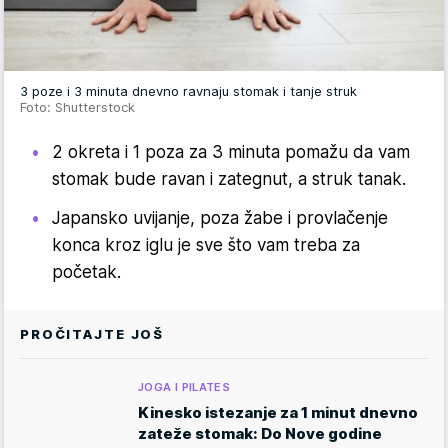
3 poze i 3 minuta dnevno ravnaju stomak i tanje struk
Foto: Shutterstock
2 okreta i 1 poza za 3 minuta pomažu da vam
stomak bude ravan i zategnut, a struk tanak.
Japansko uvijanje, poza žabe i provlačenje
konca kroz iglu je sve što vam treba za
početak.
PROČITAJTE JOŠ
JOGA I PILATES
Kinesko istezanje za 1 minut dnevno
zateže stomak: Do Nove godine