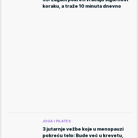
koraku, a traže 10 minuta dnevno
JOGA I PILATES
3 jutarnje vežbe koje u menopauzi
pokreću telo: Bude već u krevetu,