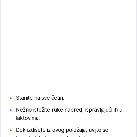
Stanite na sve četiri.
Nežno istežite ruke napred, ispravljajući ih u
laktovima.
Dok izdišete iz ovog položaja, uvijte se