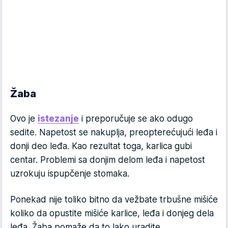
Žaba
Ovo je
istezanje
i preporučuje se ako odugo
sedite. Napetost se nakuplja, preopterećujući leđa i
donji deo leđa. Kao rezultat toga, karlica gubi
centar. Problemi sa donjim delom leđa i napetost
uzrokuju ispupčenje stomaka.
Ponekad nije toliko bitno da vežbate trbušne mišiće
koliko da opustite mišiće karlice, leđa i donjeg dela
leđa. Žaba pomaže da to lako uradite.