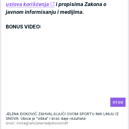
uslova korišćenja
i propisima Zakona o
javnom informisanju i medijima.
BONUS VIDEO:
01:00
JELENA ĐOKOVIĆ ZAHVALJUJUĆI OVOM SPORTU IMA LINIJU IZ
SNOVA: Ubica je "viška" i brzo daje rezultate
Izvor: Instagram/jelenadjokovicndf