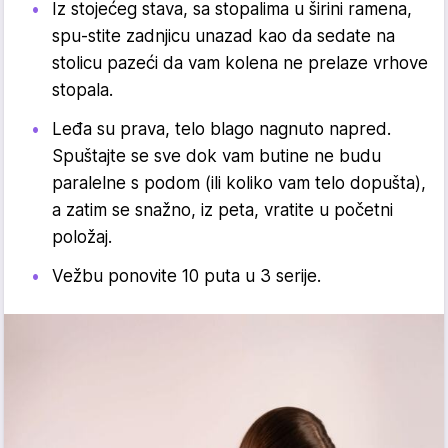
Iz stojećeg stava, sa stopa­lima u širini ramena,
spu-stite zadnjicu unazad kao da sedate na
stolicu pazeći da vam kolena ne prelaze vrhove
stopala.
Leđa su prava, telo blago nagnuto napred.
Spuštajte se sve dok vam butine ne budu
paralelne s podom (ili koliko vam telo dopušta),
a zatim se snažno, iz peta, vratite u početni
položaj.
Vežbu ponovite 10 puta u 3 serije.