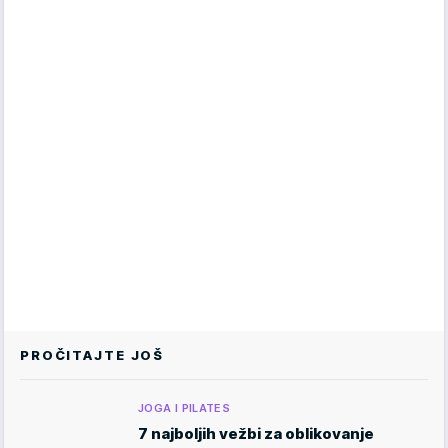
PROČITAJTE JOŠ
JOGA I PILATES
7 najboljih vežbi za oblikovanje