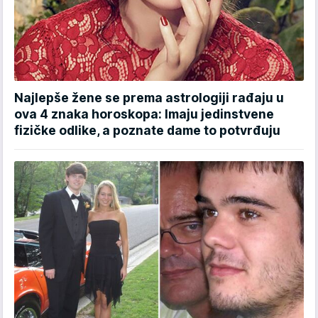
Najlepše žene se prema astrologiji rađaju u
ova 4 znaka horoskopa: Imaju jedinstvene
fizičke odlike, a poznate dame to potvrđuju