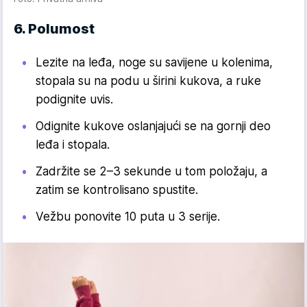
6. Polumost
Lezite na leđa, noge su savijene u kolenima,
stopala su na podu u širini kukova, a ruke
podignite uvis.
Odignite kukove oslanjajući se na gornji deo
leđa i stopala.
Zadržite se 2–3 sekunde u tom položaju, a
zatim se kontrolisano spustite.
Vežbu ponovite 10 puta u 3 serije.