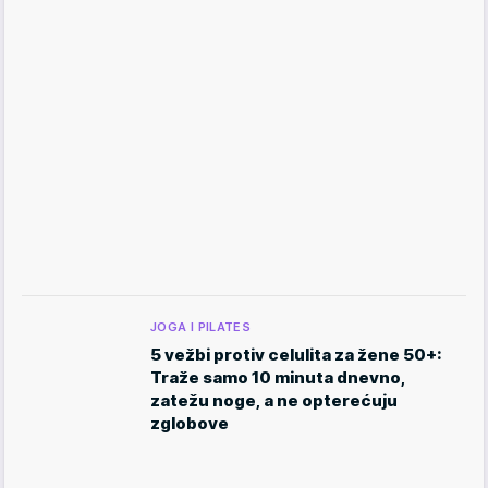
JOGA I PILATES
5 vežbi protiv celulita za žene 50+:
Traže samo 10 minuta dnevno,
zatežu noge, a ne opterećuju
zglobove