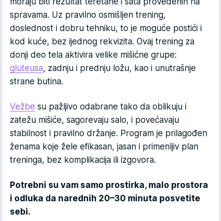
moraju biti rezultat teretane i sata provedenih na
spravama. Uz pravilno osmišljen trening,
doslednost i dobru tehniku, to je moguće postići i
kod kuće, bez ijednog rekvizita. Ovaj trening za
donji deo tela aktivira velike mišićne grupe:
gluteusa
, zadnju i prednju ložu, kao i unutrašnje
strane butina.
Vežbe
su pažljivo odabrane tako da oblikuju i
zatežu mišiće, sagorevaju salo, i povećavaju
stabilnost i pravilno držanje. Program je prilagođen
ženama koje žele efikasan, jasan i primenljiv plan
treninga, bez komplikacija ili izgovora.
Potrebni su vam samo prostirka, malo prostora
i odluka da narednih 20–30 minuta posvetite
sebi.