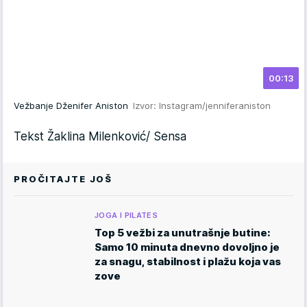
00:13
Vežbanje Dženifer Aniston
Izvor: Instagram/jenniferaniston
Tekst Žaklina Milenković/ Sensa
PROČITAJTE JOŠ
JOGA I PILATES
Top 5 vežbi za unutrašnje butine:
Samo 10 minuta dnevno dovoljno je
za snagu, stabilnost i plažu koja vas
zove