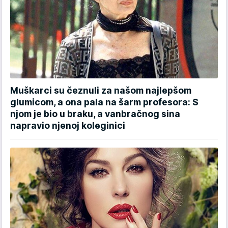
Muškarci su čeznuli za našom najlepšom
glumicom, a ona pala na šarm profesora: S
njom je bio u braku, a vanbračnog sina
napravio njenoj koleginici