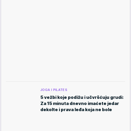
JOGA I PILATES
5 vežbi koje podižu i učvršćuju grudi:
Za 15 minuta dnevno imaćete jedar
dekolte i prava leđa koja ne bole