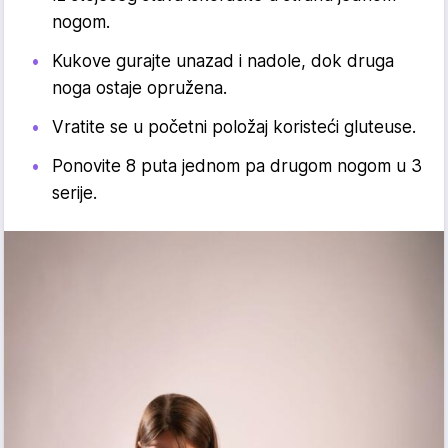
nogom.
Kukove gurajte unazad i nadole, dok druga
noga ostaje opružena.
Vratite se u početni položaj koristeći gluteuse.
Ponovite 8 puta jednom pa drugom nogom u 3
serije.