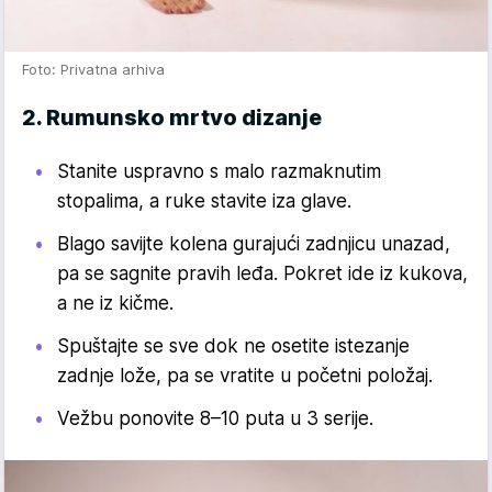
Foto: Privatna arhiva
2. Rumunsko mrtvo dizanje
Stanite uspravno s malo razmaknutim
stopalima, a ruke stavite iza glave.
Blago savijte kolena gurajući zadnjicu unazad,
pa se sagnite pravih leđa. Pokret ide iz kukova,
a ne iz kičme.
Spuštajte se sve dok ne osetite istezanje
zadnje lože, pa se vratite u početni položaj.
Vežbu ponovite 8–10 puta u 3 serije.