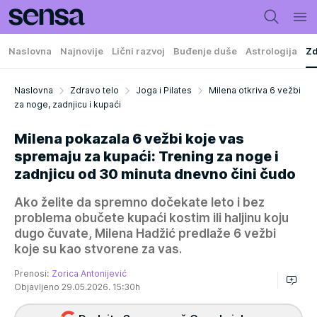
Naslovna
Najnovije
Lični razvoj
Buđenje duše
Astrologija
Zd
Naslovna
Zdravo telo
Joga i Pilates
Milena otkriva 6 vežbi
za noge, zadnjicu i kupaći
Milena pokazala 6 vežbi koje vas
spremaju za kupaći: Trening za noge i
zadnjicu od 30 minuta dnevno čini čudo
Ako želite da spremno dočekate leto i bez
problema obučete kupaći kostim ili haljinu koju
dugo čuvate, Milena Hadžić predlaže 6 vežbi
koje su kao stvorene za vas.
Prenosi:
Zorica Antonijević
Objavljeno 29.05.2026. 15:30h