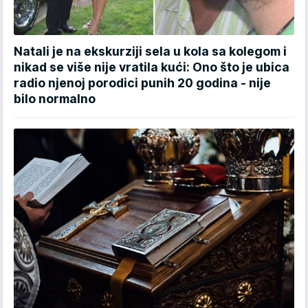
Natali je na ekskurziji sela u kola sa kolegom i
nikad se više nije vratila kući: Ono što je ubica
radio njenoj porodici punih 20 godina - nije
bilo normalno