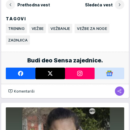
Prethodna vest
Sledeća vest
TAGOVI
TRENING
VEŽBE
VEŽBANJE
VEŽBE ZA NOGE
ZADNJICA
Budi deo Sensa zajednice.
Komentariši