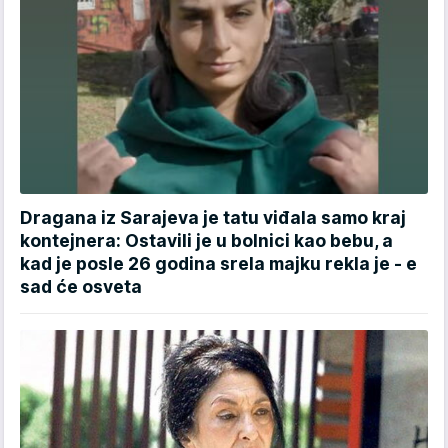
Dragana iz Sarajeva je tatu viđala samo kraj
kontejnera: Ostavili je u bolnici kao bebu, a
kad je posle 26 godina srela majku rekla je - e
sad će osveta