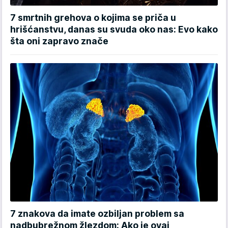
7 smrtnih grehova o kojima se priča u
hrišćanstvu, danas su svuda oko nas: Evo kako
šta oni zapravo znače
7 znakova da imate ozbiljan problem sa
nadbubrežnom žlezdom: Ako je ovaj