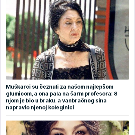
Muškarci su čeznuli za našom najlepšom
glumicom, a ona pala na šarm profesora: S
njom je bio u braku, a vanbračnog sina
napravio njenoj koleginici