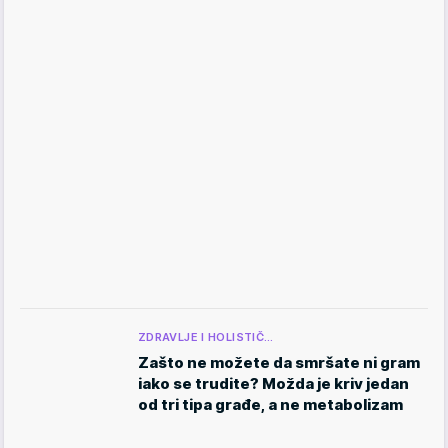
ZDRAVLJE I HOLISTIČ…
Zašto ne možete da smršate ni gram
iako se trudite? Možda je kriv jedan
od tri tipa građe, a ne metabolizam