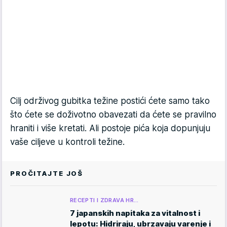
Cilj održivog gubitka težine postići ćete samo tako
što ćete se doživotno obavezati da ćete se pravilno
hraniti i više kretati. Ali postoje pića koja dopunjuju
vaše ciljeve u kontroli težine.
PROČITAJTE JOŠ
RECEPTI I ZDRAVA HR…
7 japanskih napitaka za vitalnost i
lepotu: Hidriraju, ubrzavaju varenje i