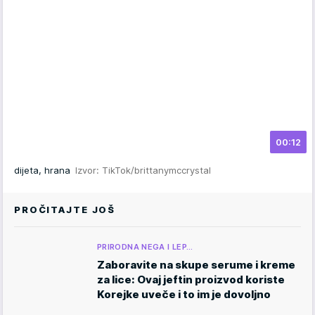
00:12
dijeta, hrana
Izvor: TikTok/brittanymccrystal
PROČITAJTE JOŠ
PRIRODNA NEGA I LEP…
Zaboravite na skupe serume i kreme
za lice: Ovaj jeftin proizvod koriste
Korejke uveče i to im je dovoljno