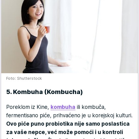
Foto: Shutterstock
5. Kombuha (Kombucha)
Poreklom iz Kine,
kombuha
ili kombuča,
fermentisano piće, prihvaćeno je u korejskoj kulturi.
Ovo piće puno probiotika nije samo poslastica
za vaše nepce, već može pomoći i u kontroli