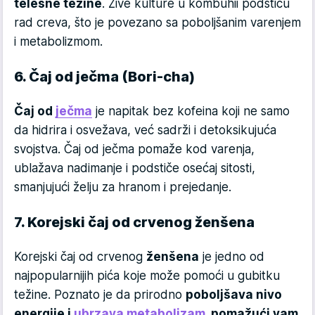
telesne težine
. Žive kulture u kombuhii podstiču
rad creva, što je povezano sa poboljšanim varenjem
i metabolizmom.
6. Čaj od ječma (Bori-cha)
Čaj od
ječma
je napitak bez kofeina koji ne samo
da hidrira i osvežava, već sadrži i detoksikujuća
svojstva. Čaj od ječma pomaže kod varenja,
ublažava nadimanje i podstiče osećaj sitosti,
smanjujući želju za hranom i prejedanje.
7. Korejski čaj od crvenog ženšena
Korejski čaj od crvenog
ženšena
je jedno od
najpopularnijih pića koje može pomoći u gubitku
težine. Poznato je da prirodno
poboljšava nivo
energije i
ubrzava metabolizam
, pomažući vam