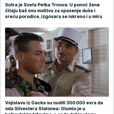
Sutra je Sveta Petka Trnova: U ponoć žene
čitaju baš ovu molitvu za spasenje duše i
sreću porodice, izgovara se iskreno i u miru
Vojislavu iz Gacka su nudili 300.000 evra da
oda Silvestera Stalonea: Glumio je u