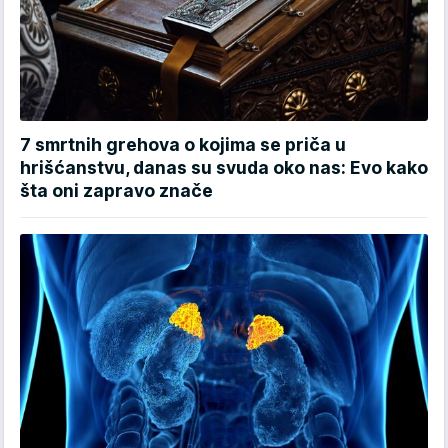
7 smrtnih grehova o kojima se priča u
hrišćanstvu, danas su svuda oko nas: Evo kako
šta oni zapravo znače