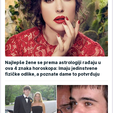
Najlepše žene se prema astrologiji rađaju u
ova 4 znaka horoskopa: Imaju jedinstvene
fizičke odlike, a poznate dame to potvrđuju