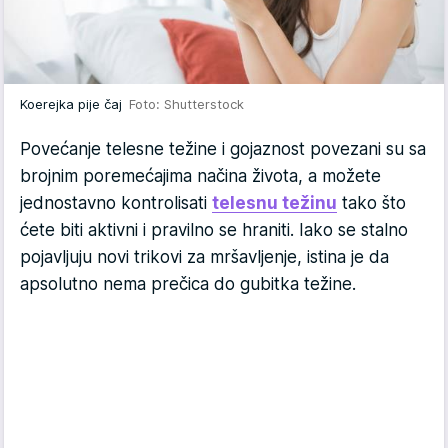
Koerejka pije čaj
Foto: Shutterstock
Povećanje telesne težine i gojaznost povezani su sa
brojnim poremećajima načina života, a možete
jednostavno kontrolisati
telesnu težinu
tako što
ćete biti aktivni i pravilno se hraniti. Iako se stalno
pojavljuju novi trikovi za mršavljenje, istina je da
apsolutno nema prečica do gubitka težine.