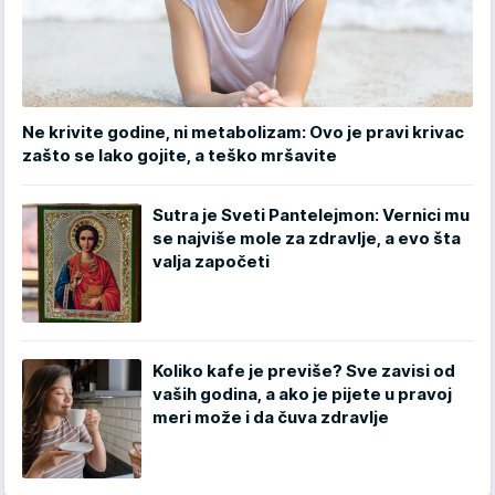
Ne krivite godine, ni metabolizam: Ovo je pravi krivac
zašto se lako gojite, a teško mršavite
Sutra je Sveti Pantelejmon: Vernici mu
se najviše mole za zdravlje, a evo šta
valja započeti
Koliko kafe je previše? Sve zavisi od
vaših godina, a ako je pijete u pravoj
meri može i da čuva zdravlje