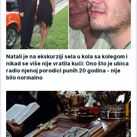
Natali je na ekskurziji sela u kola sa kolegom i
nikad se više nije vratila kući: Ono što je ubica
radio njenoj porodici punih 20 godina - nije
bilo normalno