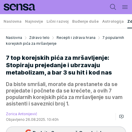
Naslovna
Najnovije
Lični razvoj
Buđenje duše
Astrologija
Zd
Naslovna
Zdravo telo
Recepti i zdrava hrana
7 popularnih
korejskih pića za mršavljenje
7 top korejskih pića za mršavljenje:
Stopiraju prejedanje i ubrzavaju
metabolizam, a bar 3 su hit i kod nas
Da biste smršali, morate da prestanete da se
prejedate i počnete da se krećete, a ovih 7
popularnih korejskih pića za mršavljenje su vam
asistenti i saveznici broj 1.
Zorica Antonijević
Objavljeno 26.08.2025. 10:40h