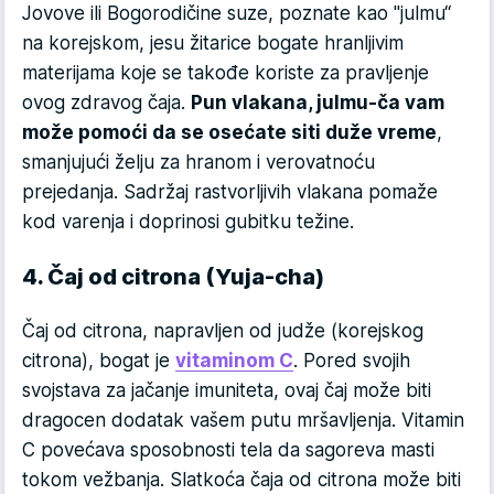
Jovove ili Bogorodičine suze, poznate kao "julmu“
na korejskom, jesu žitarice bogate hranljivim
materijama koje se takođe koriste za pravljenje
ovog zdravog čaja.
Pun vlakana, julmu-ča vam
može pomoći da se osećate siti duže vreme
,
smanjujući želju za hranom i verovatnoću
prejedanja. Sadržaj rastvorljivih vlakana pomaže
kod varenja i doprinosi gubitku težine.
4. Čaj od citrona (Yuja-cha)
Čaj od citrona, napravljen od judže (korejskog
citrona), bogat je
vitaminom C
. Pored svojih
svojstava za jačanje imuniteta, ovaj čaj može biti
dragocen dodatak vašem putu mršavljenja. Vitamin
C povećava sposobnosti tela da sagoreva masti
tokom vežbanja. Slatkoća čaja od citrona može biti