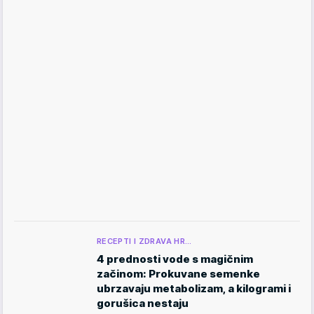
RECEPTI I ZDRAVA HR…
4 prednosti vode s magičnim
začinom: Prokuvane semenke
ubrzavaju metabolizam, a kilogrami i
gorušica nestaju