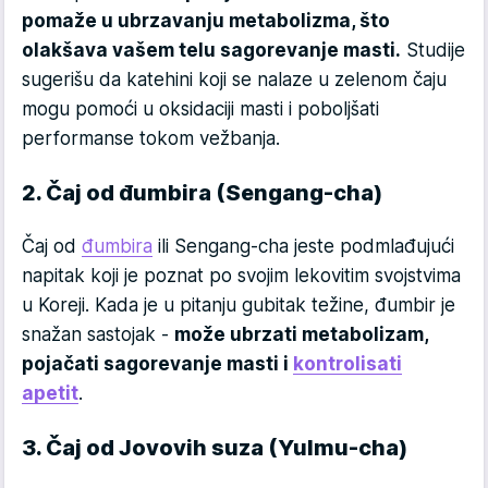
pomaže u ubrzavanju metabolizma, što
olakšava vašem telu sagorevanje masti.
Studije
sugerišu da katehini koji se nalaze u zelenom čaju
mogu pomoći u oksidaciji masti i poboljšati
performanse tokom vežbanja.
2. Čaj od đumbira (Sengang-cha)
Čaj od
đumbira
ili Sengang-cha jeste podmlađujući
napitak koji je poznat po svojim lekovitim svojstvima
u Koreji. Kada je u pitanju gubitak težine, đumbir je
snažan sastojak -
može ubrzati metabolizam,
pojačati sagorevanje masti i
kontrolisati
apetit
.
3. Čaj od Jovovih suza (Yulmu-cha)