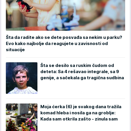
Šta da radite ako se dete posvađa sa nekim u parku?
Evo kako najbolje da reagujete u zavisnosti od
situacije
Šta se desilo sa ruskim čudom od
deteta: Sa 4 rešavao integrale, sa 9
genije, a sačekala ga tragična sudbina
Moja ćerka (6) je svakog dana tražila
komad hleba i nosila ga na groblje:
Kada sam otkrila zašto - zinula sam