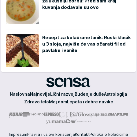
za ukusniju čorbu: Pred sam kraj
kuvanja dodavale su ovo
Recept za kolač smetanik: Ruski klasik
u 3 sloja, najviše će vas očarati fil od
pavlake i vanile
Sensa
Naslovna
Najnovije
Lični razvoj
Buđenje duše
Astrologija
Zdravo telo
Moj dom
Lepota i dobre navike
Impresum
Pravila i uslovi korišćenja
Kontakt
Politika o kolačićima