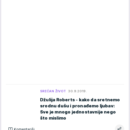
SREĆAN ŽIVOT
30.9.2019.
Džulija Roberts - kako da sretnemo
srodnu dušu i pronađemo ljubav:
Sve je mnogo jednostavnije nego
što mislimo
Komentariši