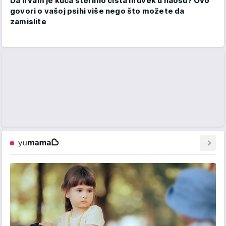
Da li vam je kuća sterilno čista ili uvek u haosu? Ovo
govori o vašoj psihi više nego što možete da
zamislite