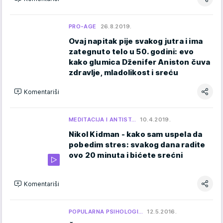
PRO-AGE
26.8.2019.
Ovaj napitak pije svakog jutra i ima
zategnuto telo u 50. godini: evo
kako glumica Dženifer Aniston čuva
zdravlje, mladolikost i sreću
Komentariši
MEDITACIJA I ANTIST…
10.4.2019.
Nikol Kidman - kako sam uspela da
pobedim stres: svakog dana radite
ovo 20 minuta i bićete srećni
Komentariši
POPULARNA PSIHOLOGI…
12.5.2016.