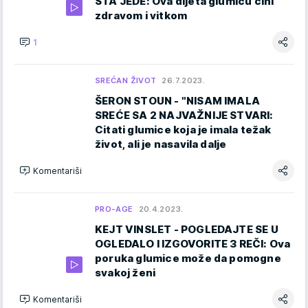
ŠTA JEDE: Ova dijeta glumicu čini
zdravom i vitkom
1
SREĆAN ŽIVOT
26.7.2023.
ŠERON STOUN - "NISAM IMALA
SREĆE SA 2 NAJVAŽNIJE STVARI:
Citati glumice koja je imala težak
život, ali je nasavila dalje
Komentariši
PRO-AGE
20.4.2023.
KEJT VINSLET - POGLEDAJTE SE U
OGLEDALO I IZGOVORITE 3 REČI: Ova
poruka glumice može da pomogne
svakoj ženi
Komentariši