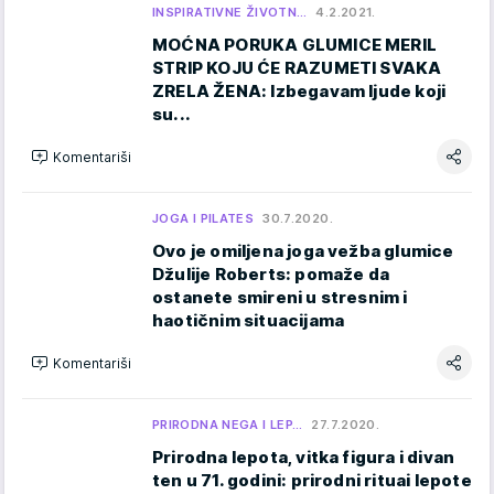
INSPIRATIVNE ŽIVOTN…
4.2.2021.
MOĆNA PORUKA GLUMICE MERIL
STRIP KOJU ĆE RAZUMETI SVAKA
ZRELA ŽENA: Izbegavam ljude koji
su...
Komentariši
JOGA I PILATES
30.7.2020.
Ovo je omiljena joga vežba glumice
Džulije Roberts: pomaže da
ostanete smireni u stresnim i
haotičnim situacijama
Komentariši
PRIRODNA NEGA I LEP…
27.7.2020.
Prirodna lepota, vitka figura i divan
ten u 71. godini: prirodni rituai lepote