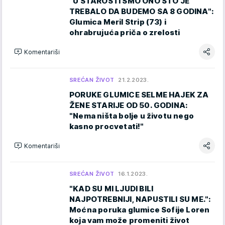
"U STAROSTI SMO ONO ŠTO JE
TREBALO DA BUDEMO SA 8 GODINA":
Glumica Meril Strip (73) i
ohrabrujuća priča o zrelosti
Komentariši
SREĆAN ŽIVOT
21.2.2023.
PORUKE GLUMICE SELME HAJEK ZA
ŽENE STARIJE OD 50. GODINA:
"Nema ništa bolje u životu nego
kasno procvetati!"
Komentariši
SREĆAN ŽIVOT
16.1.2023.
"KAD SU MI LJUDI BILI
NAJPOTREBNIJI, NAPUSTILI SU ME.":
Moćna poruka glumice Sofije Loren
koja vam može promeniti život