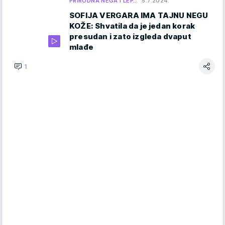
PRIRODNA NEGA I LEP…
5.7.2024.
SOFIJA VERGARA IMA TAJNU NEGU
KOŽE: Shvatila da je jedan korak
presudan i zato izgleda dvaput
mlađe
1