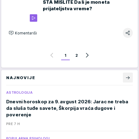
ŠTA MISLITE Da li je moneta
prijateljstva vreme?
Komentariši
1
2
NAJNOVIJE
ASTROLOGIJA
Dnevni horoskop za 9. avgust 2026: Jarac ne treba
da sluša tuđe savete, Škorpija vraća dugove i
poverenje
PRE 7 H
POPULARNA PSIHOLOGI…