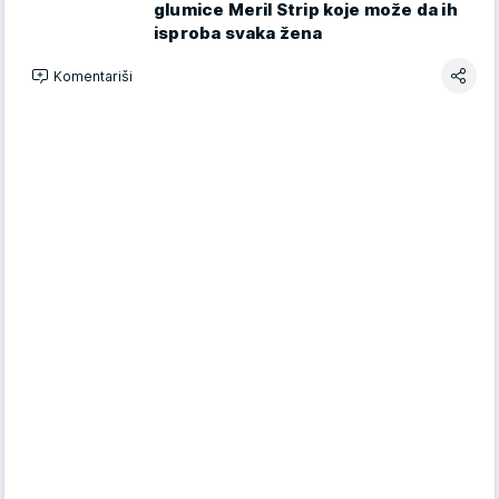
glumice Meril Strip koje može da ih
isproba svaka žena
Komentariši