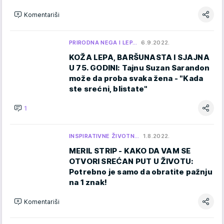
Komentariši
PRIRODNA NEGA I LEP…
6.9.2022.
KOŽA LEPA, BARŠUNASTA I SJAJNA
U 75. GODINI: Tajnu Suzan Sarandon
može da proba svaka žena - "Kada
ste srećni, blistate"
1
INSPIRATIVNE ŽIVOTN…
1.8.2022.
MERIL STRIP - KAKO DA VAM SE
OTVORI SREĆAN PUT U ŽIVOTU:
Potrebno je samo da obratite pažnju
na 1 znak!
Komentariši