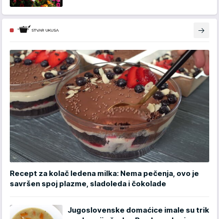
Recept za kolač ledena milka: Nema pečenja, ovo je
savršen spoj plazme, sladoleda i čokolade
Jugoslovenske domaćice imale su trik