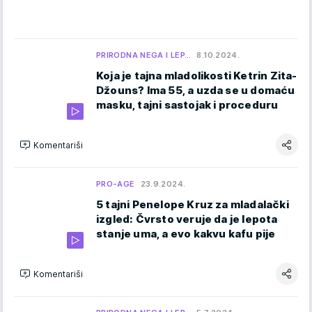
PRIRODNA NEGA I LEP…
8.10.2024.
Koja je tajna mladolikosti Ketrin Zita-
Džouns? Ima 55, a uzda se u domaću
masku, tajni sastojak i proceduru
Komentariši
PRO-AGE
23.9.2024.
5 tajni Penelope Kruz za mladalački
izgled: Čvrsto veruje da je lepota
stanje uma, a evo kakvu kafu pije
Komentariši