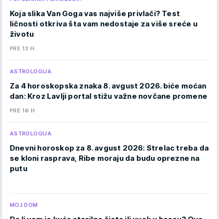
Koja slika Van Goga vas najviše privlači? Test
ličnosti otkriva šta vam nedostaje za više sreće u
životu
PRE 13 H
ASTROLOGIJA
Za 4 horoskopska znaka 8. avgust 2026. biće moćan
dan: Kroz Lavlji portal stižu važne novčane promene
PRE 16 H
ASTROLOGIJA
Dnevni horoskop za 8. avgust 2026: Strelac treba da
se kloni rasprava, Ribe moraju da budu oprezne na
putu
MOJ DOM