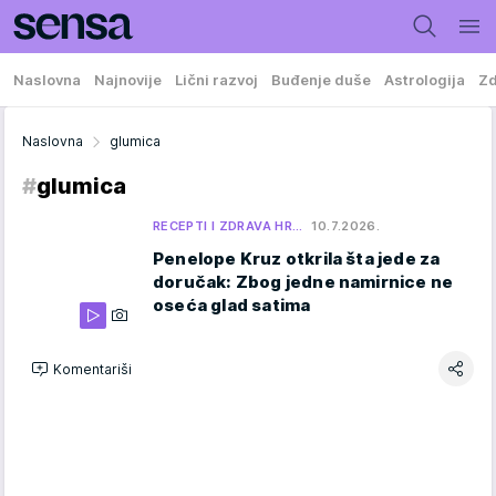
Naslovna
Najnovije
Lični razvoj
Buđenje duše
Astrologija
Zd
Naslovna
glumica
#
glumica
RECEPTI I ZDRAVA HR…
10.7.2026.
Penelope Kruz otkrila šta jede za
doručak: Zbog jedne namirnice ne
oseća glad satima
Komentariši