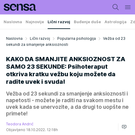
Naslovna
Najnovije
Lični razvoj
Buđenje duše
Astrologija
Zd
Naslovna
Lični razvoj
Popularna psihologija
Vežba od 23
sekundi za smanjenje anksioznosti
KAKO DA SMANJITE ANKSIOZNOST ZA
SAMO 23 SEKUNDE: Psihoteraput
otkriva kratku vežbu koju možete da
radite uvek i svuda!
Vežba od 23 sekundi za smanjenje anksioznosti i
napetosti - možete je raditi na svakom mestu i
uvek kada se unervozite, a da drugi to uopšte ne
primete!
Teodora Andrić
Objavljeno 18.10.2022. 12:18h