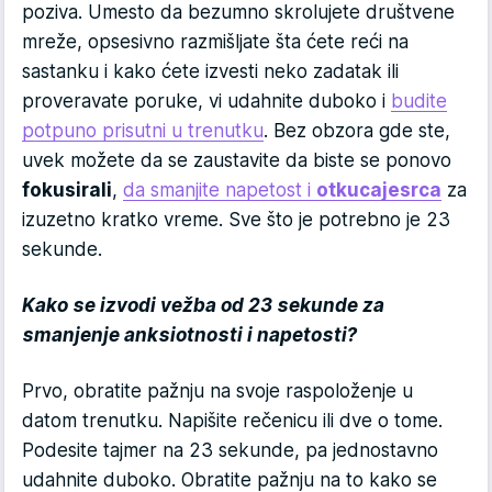
poziva. Umesto da bezumno skrolujete društvene
mreže, opsesivno razmišljate šta ćete reći na
sastanku i kako ćete izvesti neko zadatak ili
proveravate poruke, vi udahnite duboko i
budite
potpuno prisutni u trenutku
. Bez obzora gde ste,
uvek možete da se zaustavite da biste se ponovo
fokusirali
,
da smanjite napetost i
otkucaje
srca
za
izuzetno kratko vreme. Sve što je potrebno je 23
sekunde.
Kako se izvodi vežba od 23 sekunde za
smanjenje anksiotnosti i napetosti?
Prvo, obratite pažnju na svoje raspoloženje u
datom trenutku. Napišite rečenicu ili dve o tome.
Podesite tajmer na 23 sekunde, pa jednostavno
udahnite duboko. Obratite pažnju na to kako se