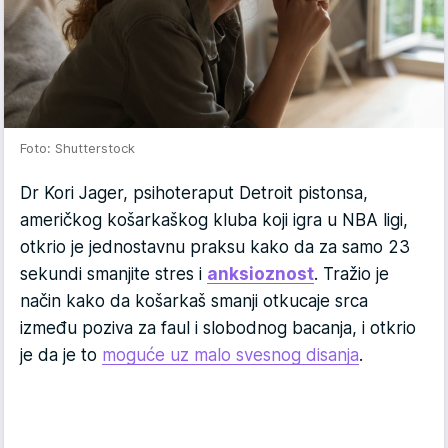
Foto: Shutterstock
Dr Kori Jager, psihoteraput Detroit pistonsa,
američkog košarkaškog kluba koji igra u NBA ligi,
otkrio je jednostavnu praksu kako da za samo 23
sekundi smanjite stres i
anksioznost
. Tražio je
način kako da košarkaš smanji otkucaje srca
između poziva za faul i slobodnog bacanja, i otkrio
je da je to
moguće uz malo svesnog disanja
.