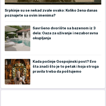
Srpkinje su se nekad zvale ovako: Koliko žena danas
poznajete sa ovim imenima?
Savršeno dvorište sa bazenom iz 3
dela: Oaza za uživanje i nezaboravna
okupljanja
Kada počinje Gospojinski post? Evo
šta znači što je to petak i koja stroga
pravila treba da poštujemo