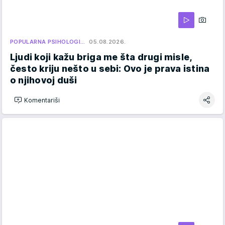
POPULARNA PSIHOLOGI…
05.08.2026.
Ljudi koji kažu briga me šta drugi misle,
često kriju nešto u sebi: Ovo je prava istina
o njihovoj duši
Komentariši