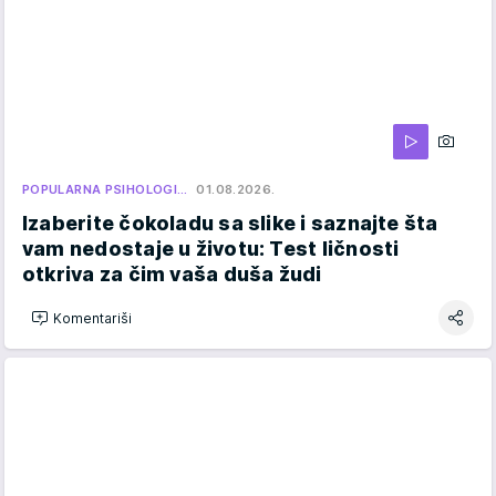
POPULARNA PSIHOLOGI…
01.08.2026.
Izaberite čokoladu sa slike i saznajte šta
vam nedostaje u životu: Test ličnosti
otkriva za čim vaša duša žudi
Komentariši