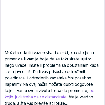
Možete otkriti i važne stvari o sebi, kao što je na
primer da li vam je bolje da se fokusirate ujutro
nego uveče; Imate li problema sa opuštanjem kada
ste u javnosti?; Da li vas prisustvo određenih
pojedinaca ili određenih zadataka čini posebno
napetim? Na ovaj način možete dobiti odgovore
koje stvari u svom životu treba da promenite,
od
kojih ljudi treba da se distancirate
, šta je vredno
truda, a šta vas previše iscrpljuje...