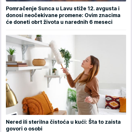
Pomračenje Sunca u Lavu stiže 12. avgusta i
donosi neočekivane promene: Ovim znacima
će doneti obrt života u narednih 6 meseci
Nered ili sterilna čistoća u kući: Šta to zaista
govori o osobi