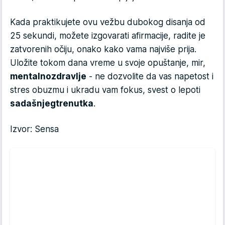
Kada praktikujete ovu vežbu dubokog disanja od
25 sekundi, možete izgovarati afirmacije, radite je
zatvorenih očiju, onako kako vama najviše prija.
Uložite tokom dana vreme u svoje opuštanje, mir,
mentalno
zdravlje
- ne dozvolite da vas napetost i
stres obuzmu i ukradu vam fokus, svest o lepoti
sadašnjeg
trenutka
.
Izvor: Sensa