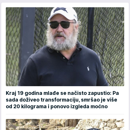
Kraj 19 godina mlađe se načisto zapustio: Pa
sada doživeo transformaciju, smršao je više
od 20 kilograma i ponovo izgleda moćno