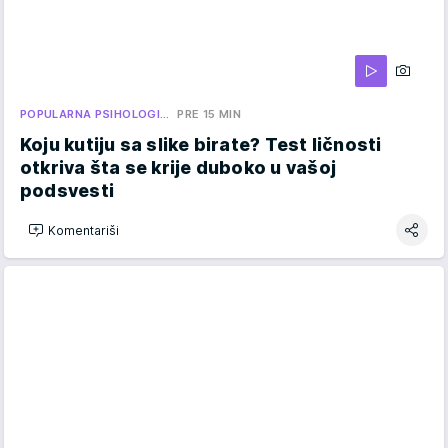
POPULARNA PSIHOLOGI…
PRE 15 MIN
Koju kutiju sa slike birate? Test ličnosti
otkriva šta se krije duboko u vašoj
podsvesti
Komentariši