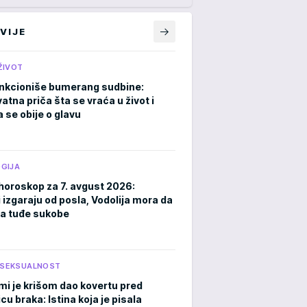
VIJE
ŽIVOT
nkcioniše bumerang sudbine:
atna priča šta se vraća u život i
 se obije o glavu
GIJA
horoskop za 7. avgust 2026:
 izgaraju od posla, Vodolija mora da
a tuđe sukobe
I SEKSUALNOST
mi je krišom dao kovertu pred
cu braka: Istina koja je pisala