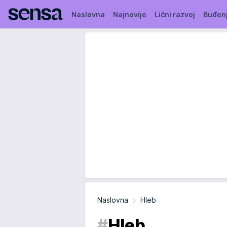
Naslovna
Najnovije
Lični razvoj
Buđen
Naslovna
Hleb
#
Hleb