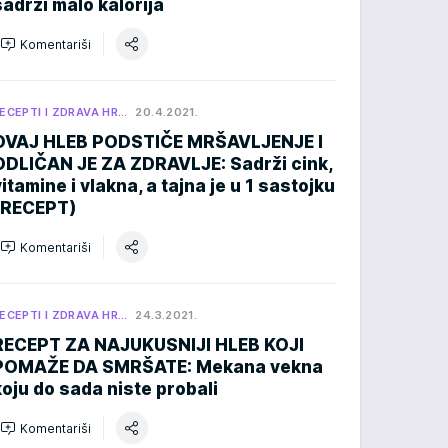
sadrži malo kalorija
Komentariši
ECEPTI I ZDRAVA HR…
20.4.2021.
OVAJ HLEB PODSTIČE MRŠAVLJENJE I
ODLIČAN JE ZA ZDRAVLJE: Sadrži cink,
vitamine i vlakna, a tajna je u 1 sastojku
(RECEPT)
Komentariši
ECEPTI I ZDRAVA HR…
24.3.2021.
RECEPT ZA NAJUKUSNIJI HLEB KOJI
POMAŽE DA SMRŠATE: Mekana vekna
koju do sada niste probali
Komentariši