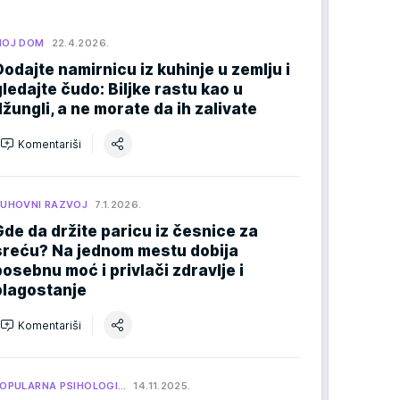
MOJ DOM
22.4.2026.
Dodajte namirnicu iz kuhinje u zemlju i
gledajte čudo: Biljke rastu kao u
džungli, a ne morate da ih zalivate
Komentariši
UHOVNI RAZVOJ
7.1.2026.
Gde da držite paricu iz česnice za
sreću? Na jednom mestu dobija
posebnu moć i privlači zdravlje i
blagostanje
Komentariši
OPULARNA PSIHOLOGI…
14.11.2025.