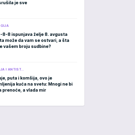
rušila je sve
GIJA
8-8-8 ispunjava želje 8. avgusta
ta može da vam se ostvari, a šta
e vašem broju sudbine?
JA I ANTIST…
je, puta i komšija, ovo je
ljenija kuća na svetu: Mnogi ne bi
a prenoće, a vlada mir