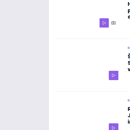
d
R
R