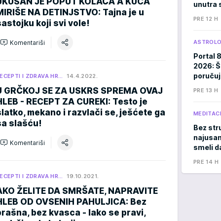
UKUSAN JE POPUT KOLAČA A KUĆA
unutra s
MIRIŠE NA DETINJSTVO: Tajna je u
PRE 12 H
sastojku koji svi vole!
ASTROLO
Komentariši
Portal 
2026: Š
poručuj
ECEPTI I ZDRAVA HR…
14.4.2022.
U GRČKOJ SE ZA USKRS SPREMA OVAJ
PRE 13 H
HLEB - RECEPT ZA CUREKI: Testo je
slatko, mekano i razvlači se, ješćete ga
MEDITACI
sa slašću!
Bez stru
najusam
Komentariši
smeli d
PRE 14 H
ECEPTI I ZDRAVA HR…
19.10.2021.
AKO ŽELITE DA SMRŠATE, NAPRAVITE
HLEB OD OVSENIH PAHULJICA: Bez
brašna, bez kvasca - lako se pravi,