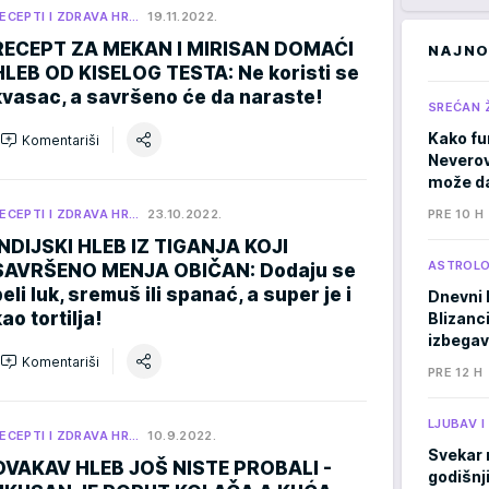
ECEPTI I ZDRAVA HR…
19.11.2022.
RECEPT ZA MEKAN I MIRISAN DOMAĆI
NAJNO
HLEB OD KISELOG TESTA: Ne koristi se
kvasac, a savršeno će da naraste!
SREĆAN 
Kako fu
Komentariši
Neverov
može da
ECEPTI I ZDRAVA HR…
23.10.2022.
PRE 10 H
INDIJSKI HLEB IZ TIGANJA KOJI
ASTROLO
SAVRŠENO MENJA OBIČAN: Dodaju se
beli luk, sremuš ili spanać, a super je i
Dnevni 
ao tortilja!
Blizanci
izbegav
Komentariši
PRE 12 H
LJUBAV 
ECEPTI I ZDRAVA HR…
10.9.2022.
Svekar 
OVAKAV HLEB JOŠ NISTE PROBALI -
godišnji