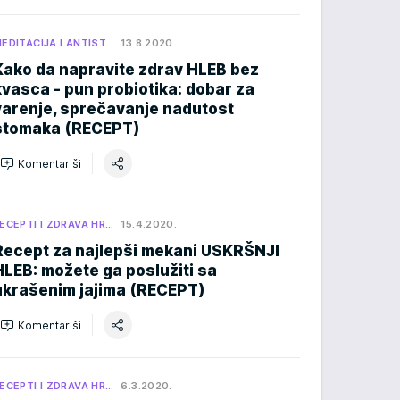
EDITACIJA I ANTIST…
13.8.2020.
Kako da napravite zdrav HLEB bez
kvasca - pun probiotika: dobar za
varenje, sprečavanje nadutost
stomaka (RECEPT)
Komentariši
ECEPTI I ZDRAVA HR…
15.4.2020.
Recept za najlepši mekani USKRŠNJI
HLEB: možete ga poslužiti sa
ukrašenim jajima (RECEPT)
Komentariši
ECEPTI I ZDRAVA HR…
6.3.2020.