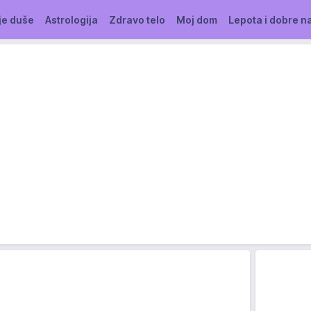
je duše
Astrologija
Zdravo telo
Moj dom
Lepota i dobre n