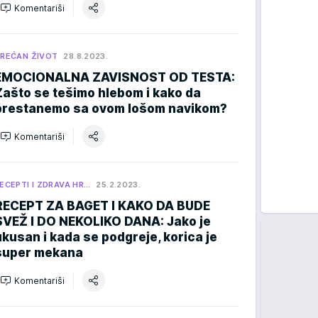
Komentariši
REĆAN ŽIVOT
28.8.2023.
EMOCIONALNA ZAVISNOST OD TESTA:
Zašto se tešimo hlebom i kako da
prestanemo sa ovom lošom navikom?
Komentariši
ECEPTI I ZDRAVA HR…
25.2.2023.
RECEPT ZA BAGET I KAKO DA BUDE
SVEŽ I DO NEKOLIKO DANA: Jako je
ukusan i kada se podgreje, korica je
super mekana
Komentariši