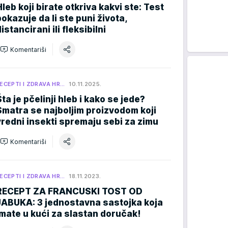
Hleb koji birate otkriva kakvi ste: Test
pokazuje da li ste puni života,
istancirani ili fleksibilni
Komentariši
ECEPTI I ZDRAVA HR…
10.11.2025.
Šta je pčelinji hleb i kako se jede?
Smatra se najboljim proizvodom koji
vredni insekti spremaju sebi za zimu
Komentariši
ECEPTI I ZDRAVA HR…
18.11.2023.
RECEPT ZA FRANCUSKI TOST OD
JABUKA: 3 jednostavna sastojka koja
imate u kući za slastan doručak!