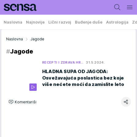
Naslovna
Najnovije
Lični razvoj
Buđenje duše
Astrologija
Zd
Naslovna
Jagode
#
Jagode
RECEPTI I ZDRAVA HR…
31.5.2024.
HLADNA SUPA OD JAGODA:
Osvežavajuća poslastica bez koje
više nećete moći da zamislite leto
Komentariši