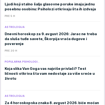
Ljudi koji stalno šalju glasovne poruke imaju jednu
posebnu osobinu: Psiholozi otkrivaju šta ih izdvaja
PRE 5 H
ASTROLOGIJA
Dnevni horoskop za 9. avgust 2026: Jarac ne treba
da sluša tuđe savete, Škorpija vraća dugove i
poverenje
PRE 20 H
POPULARNA PSIHOLOGI…
Koja slika Van Goga vas najviše privlači? Test
ličnosti otkriva šta vam nedostaje za više sreće u
životu
ASTROLOGIJA
Za 4 horoskopska znaka 8. avgust 2026. biće moćan