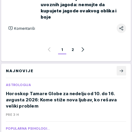
uvoznih jagoda: nemojte da
kupujete jagode ovakvog oblika i
boje
Komentariši
1
2
NAJNOVIJE
ASTROLOGIJA
Horoskop Tamare Globe za nedelju od 10. do 16.
avgusta 2026: Kome stiže nova ljubav, ko rešava
veliki problem
PRE 3 H
POPULARNA PSIHOLOGI…