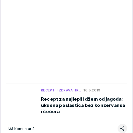
RECEPTI I ZDRAVA HR…
16.5.2019.
Recept za najlepši džem od jagoda:
ukusna poslastica bez konzervansa
i šećera
Komentariši