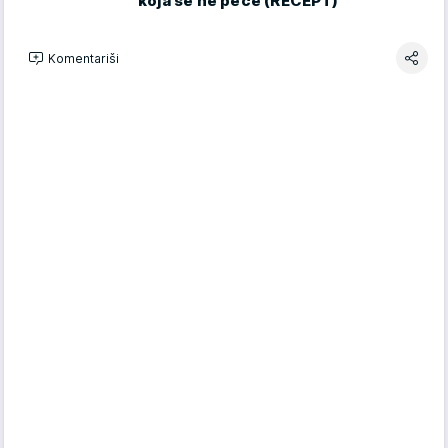
koja se ne peče (RECEPT)
Komentariši