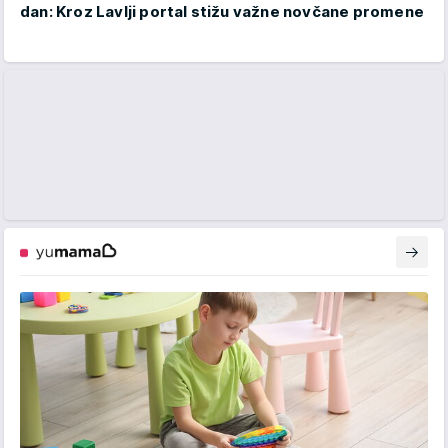
dan: Kroz Lavlji portal stižu važne novčane promene