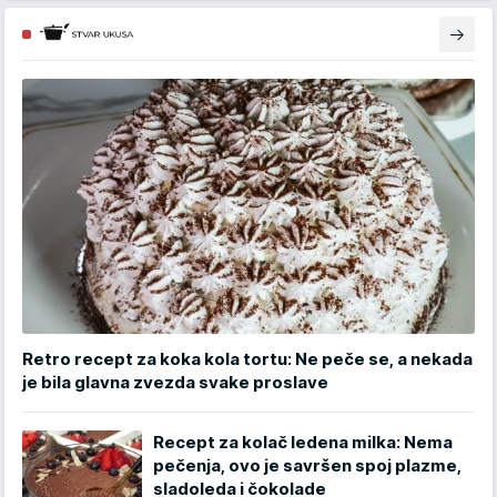
Retro recept za koka kola tortu: Ne peče se, a nekada
je bila glavna zvezda svake proslave
Recept za kolač ledena milka: Nema
pečenja, ovo je savršen spoj plazme,
sladoleda i čokolade