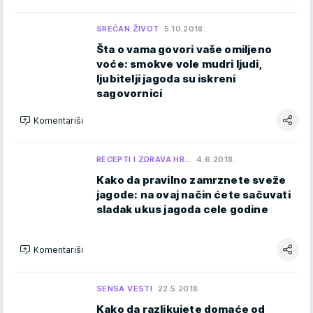
SREĆAN ŽIVOT
5.10.2018.
Šta o vama govori vaše omiljeno
voće: smokve vole mudri ljudi,
ljubitelji jagoda su iskreni
sagovornici
Komentariši
RECEPTI I ZDRAVA HR…
4.6.2018.
Kako da pravilno zamrznete sveže
jagode: na ovaj način ćete sačuvati
sladak ukus jagoda cele godine
Komentariši
SENSA VESTI
22.5.2018.
Kako da razlikujete domaće od