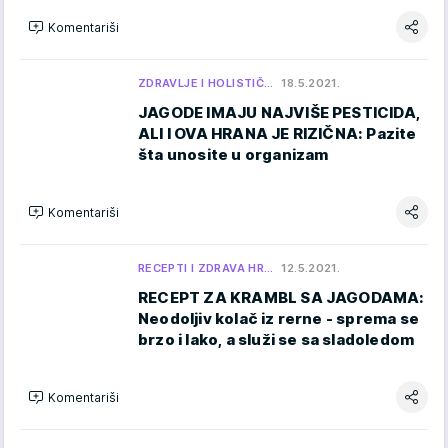
Komentariši
ZDRAVLJE I HOLISTIČ…
18.5.2021.
JAGODE IMAJU NAJVIŠE PESTICIDA,
ALI I OVA HRANA JE RIZIČNA: Pazite
šta unosite u organizam
Komentariši
RECEPTI I ZDRAVA HR…
12.5.2021.
RECEPT ZA KRAMBL SA JAGODAMA:
Neodoljiv kolač iz rerne - sprema se
brzo i lako, a služi se sa sladoledom
Komentariši