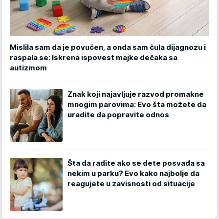
Mislila sam da je povučen, a onda sam čula dijagnozu i
raspala se: Iskrena ispovest majke dečaka sa
autizmom
Znak koji najavljuje razvod promakne
mnogim parovima: Evo šta možete da
uradite da popravite odnos
Šta da radite ako se dete posvađa sa
nekim u parku? Evo kako najbolje da
reagujete u zavisnosti od situacije