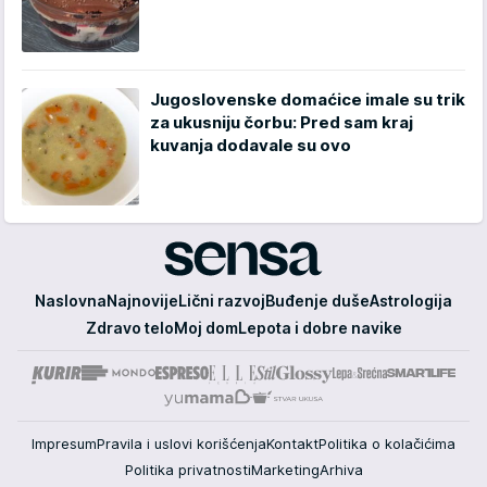
Jugoslovenske domaćice imale su trik
za ukusniju čorbu: Pred sam kraj
kuvanja dodavale su ovo
Sensa
Naslovna
Najnovije
Lični razvoj
Buđenje duše
Astrologija
Zdravo telo
Moj dom
Lepota i dobre navike
Impresum
Pravila i uslovi korišćenja
Kontakt
Politika o kolačićima
Politika privatnosti
Marketing
Arhiva