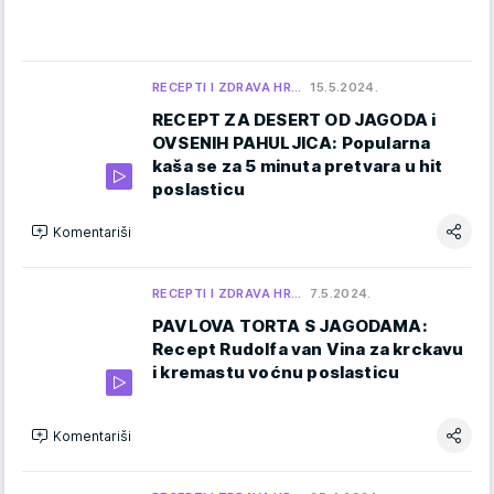
RECEPTI I ZDRAVA HR…
15.5.2024.
RECEPT ZA DESERT OD JAGODA i
OVSENIH PAHULJICA: Popularna
kaša se za 5 minuta pretvara u hit
poslasticu
Komentariši
RECEPTI I ZDRAVA HR…
7.5.2024.
PAVLOVA TORTA S JAGODAMA:
Recept Rudolfa van Vina za krckavu
i kremastu voćnu poslasticu
Komentariši