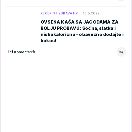
RECEPTI I ZDRAVA HR…
18.5.2022.
OVSENA KAŠA SA JAGODAMA ZA
BOLJU PROBAVU: Sočna, slatka i
niskokalorična - obavezno dodajte i
kokos!
Komentariši