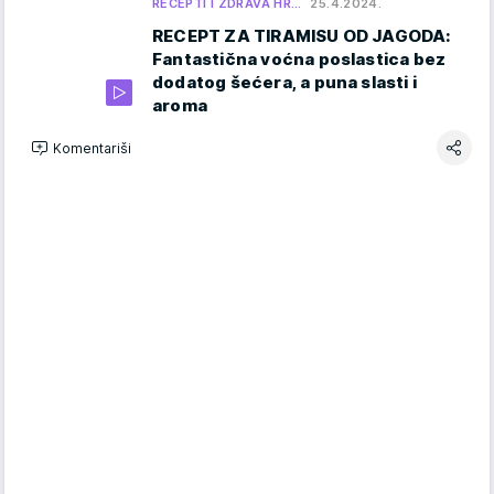
RECEPTI I ZDRAVA HR…
25.4.2024.
RECEPT ZA TIRAMISU OD JAGODA:
Fantastična voćna poslastica bez
dodatog šećera, a puna slasti i
aroma
Komentariši