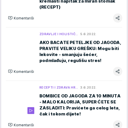
kremasti napitak za miran stomak
(RECEPT)
Komentariši
ZDRAVLJE I HOLISTIČ…
5.6.2022.
AKO BACATE PETELJKE OD JAGODA,
PRAVITE VELIKU GREŠKU: Mogu biti
lekovite - smanjuju šećer,
podmlađuju, regulišu stres!
Komentariši
RECEPTI I ZDRAVA HR…
3.6.2022.
BOMBICE OD JAGODA ZA 10 MINUTA
- MALO KALORIJA, SUPER ĆETE SE
ZASLADITI: Pravićete ga celog leta,
čak i tokom dijete!
Komentariši