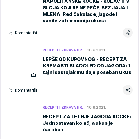
NAPOLITANSKE KOCKE - KOLAČ U 3
SLOJA KOJI SE NE PEČE, BEZ JAJA I
MLEKA: Red čokolade, jagode i
vanile za harmoniju ukusa
Komentariši
RECEPTI I ZDRAVA HR…
16.6.2021.
LEPŠE OD KUPOVNOG - RECEPT ZA
KREMASTI SLADOLED OD JAGODA: 1
tajni sastojak mu daje poseban ukus
Komentariši
RECEPTI I ZDRAVA HR…
10.6.2021.
RECEPT ZA LETNJE JAGODA KOCKE:
Jednostavan kolač, a ukus je
čaroban