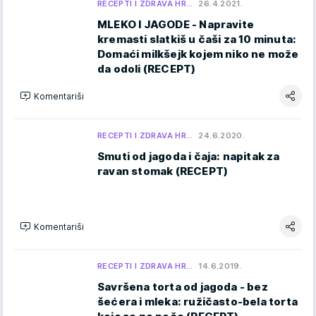
RECEPTI I ZDRAVA HR…
26.4.2021.
MLEKO I JAGODE - Napravite
kremasti slatkiš u čaši za 10 minuta:
Domaći milkšejk kojem niko ne može
da odoli (RECEPT)
Komentariši
RECEPTI I ZDRAVA HR…
24.6.2020.
Smuti od jagoda i čaja: napitak za
ravan stomak (RECEPT)
Komentariši
RECEPTI I ZDRAVA HR…
14.6.2019.
Savršena torta od jagoda - bez
šećera i mleka: ružičasto-bela torta