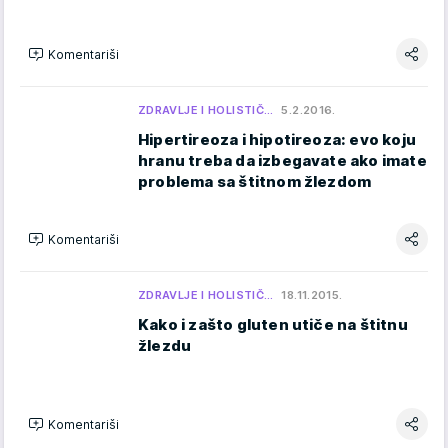
Komentariši
ZDRAVLJE I HOLISTIČ…
5.2.2016.
Hipertireoza i hipotireoza: evo koju
hranu treba da izbegavate ako imate
problema sa štitnom žlezdom
Komentariši
ZDRAVLJE I HOLISTIČ…
18.11.2015.
Kako i zašto gluten utiče na štitnu
žlezdu
Komentariši