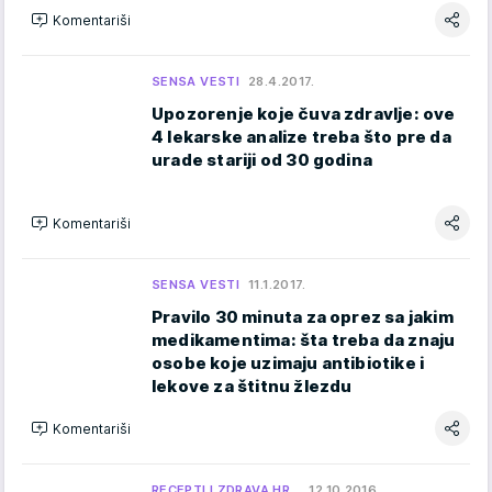
Komentariši
SENSA VESTI
28.4.2017.
Upozorenje koje čuva zdravlje: ove
4 lekarske analize treba što pre da
urade stariji od 30 godina
Komentariši
SENSA VESTI
11.1.2017.
Pravilo 30 minuta za oprez sa jakim
medikamentima: šta treba da znaju
osobe koje uzimaju antibiotike i
lekove za štitnu žlezdu
Komentariši
RECEPTI I ZDRAVA HR…
12.10.2016.