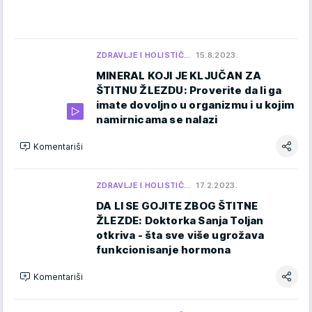
ZDRAVLJE I HOLISTIČ…
15.8.2023.
MINERAL KOJI JE KLJUČAN ZA
ŠTITNU ŽLEZDU: Proverite da li ga
imate dovoljno u organizmu i u kojim
namirnicama se nalazi
Komentariši
ZDRAVLJE I HOLISTIČ…
17.2.2023.
DA LI SE GOJITE ZBOG ŠTITNE
ŽLEZDE: Doktorka Sanja Toljan
otkriva - šta sve više ugrožava
funkcionisanje hormona
Komentariši