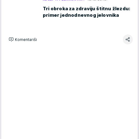
Tri obroka za zdraviju štitnu žlezdu:
primer jednodnevnog jelovnika
Komentariši