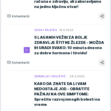
računa o zdravlju, ali zaboravljamo
na jednu ključnu stvar!
Komentariši
JOGA I PILATES
18.4.2022.
5 LAGANIH VEŽBI ZA BOLJE
ZDRAVLJE ŠTITNE ŽLEZDE - MOŽDA
IH URADI SVAKO: 10 minuta dnevno
za dobre hormone i tiroidu!
Komentariši
ZDRAVLJE I HOLISTIČ…
26.3.2022.
KAKO DA ZNATE DA LI VAM
NEDOSTAJE JOD - OBRATITE
PAŽNJU NA OVE SIMPTOME:
Sprečite razvoj mnogih bolesti na
vreme