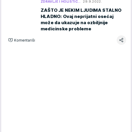
ZDRAVLJE I HOLISTIČ…
29.9.2022.
ZAŠTO JE NEKIM LJUDIMA STALNO
HLADNO: Ovaj neprijatni osećaj
može da ukazuje na ozbiljnije
medicinske probleme
Komentariši