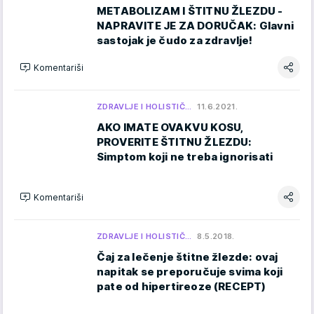
METABOLIZAM I ŠTITNU ŽLEZDU -
NAPRAVITE JE ZA DORUČAK: Glavni
sastojak je čudo za zdravlje!
Komentariši
ZDRAVLJE I HOLISTIČ…
11.6.2021.
AKO IMATE OVAKVU KOSU,
PROVERITE ŠTITNU ŽLEZDU:
Simptom koji ne treba ignorisati
Komentariši
ZDRAVLJE I HOLISTIČ…
8.5.2018.
Čaj za lečenje štitne žlezde: ovaj
napitak se preporučuje svima koji
pate od hipertireoze (RECEPT)