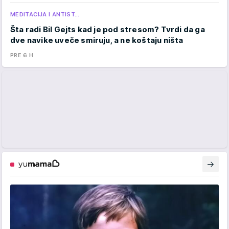
MEDITACIJA I ANTIST…
Šta radi Bil Gejts kad je pod stresom? Tvrdi da ga
dve navike uveče smiruju, a ne koštaju ništa
PRE 6 H