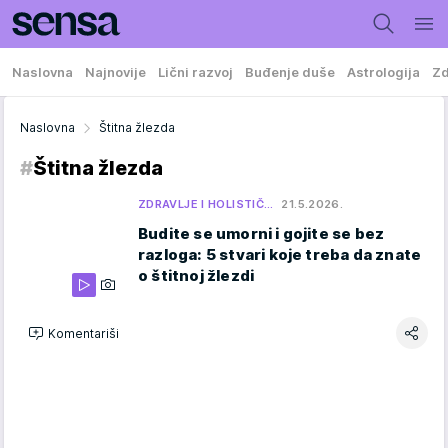
Naslovna
Najnovije
Lični razvoj
Buđenje duše
Astrologija
Zd
Naslovna
Štitna žlezda
#
Štitna žlezda
ZDRAVLJE I HOLISTIČ…
21.5.2026.
Budite se umorni i gojite se bez
razloga: 5 stvari koje treba da znate
o štitnoj žlezdi
Komentariši