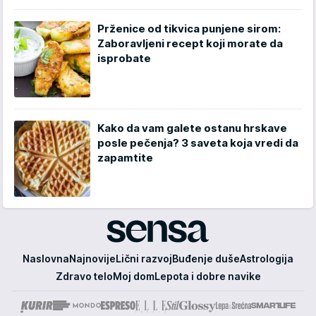
Prženice od tikvica punjene sirom:
Zaboravljeni recept koji morate da
isprobate
Kako da vam galete ostanu hrskave
posle pečenja? 3 saveta koja vredi da
zapamtite
Sensa
Naslovna
Najnovije
Lični razvoj
Buđenje duše
Astrologija
Zdravo telo
Moj dom
Lepota i dobre navike