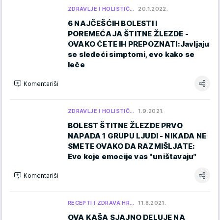
ZDRAVLJE I HOLISTIČ…
20.1.2022.
6 NAJČEŠĆIH BOLESTI I
POREMEĆAJA ŠTITNE ŽLEZDE -
OVAKO ĆETE IH PREPOZNATI:Javljaju
se sledeći simptomi, evo kako se
leče
Komentariši
ZDRAVLJE I HOLISTIČ…
1.9.2021.
BOLEST ŠTITNE ŽLEZDE PRVO
NAPADA 1 GRUPU LJUDI - NIKADA NE
SMETE OVAKO DA RAZMIŠLJATE:
Evo koje emocije vas "uništavaju“
Komentariši
RECEPTI I ZDRAVA HR…
11.8.2021.
OVA KAŠA SJAJNO DELUJE NA