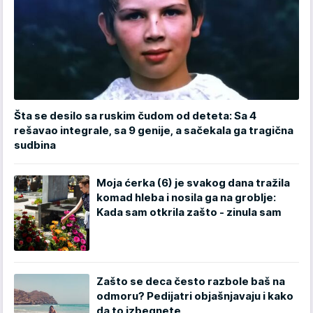
Šta se desilo sa ruskim čudom od deteta: Sa 4
rešavao integrale, sa 9 genije, a sačekala ga tragična
sudbina
Moja ćerka (6) je svakog dana tražila
komad hleba i nosila ga na groblje:
Kada sam otkrila zašto - zinula sam
Zašto se deca često razbole baš na
odmoru? Pedijatri objašnjavaju i kako
da to izbegnete