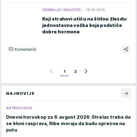
ZDRAVLJE I HOLISTIČ…
16.10.2015.
Koji strahovi utiču na štitnu žlezdu:
jednostavna vežba koja podstiče
dobre hormone
Komentariši
1
2
NAJNOVIJE
ASTROLOGIJA
Dnevni horoskop za 8. avgust 2026: Strelac treba da
se kloni rasprava, Ribe moraju da budu oprezne na
putu