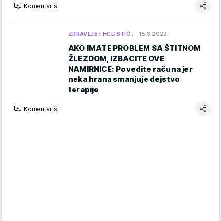
Komentariši
ZDRAVLJE I HOLISTIČ…
15.3.2022.
AKO IMATE PROBLEM SA ŠTITNOM
ŽLEZDOM, IZBACITE OVE
NAMIRNICE: Povedite računa jer
neka hrana smanjuje dejstvo
terapije
Komentariši