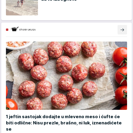
1 jeftin sastojak dodajte u mleveno meso i ćufte će
biti odlične: Nisu prezle, brašno, ni luk, iznenadićete
se