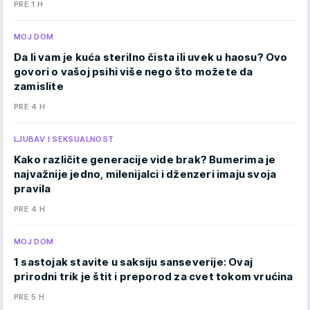
PRE 1 H
MOJ DOM
Da li vam je kuća sterilno čista ili uvek u haosu? Ovo
govori o vašoj psihi više nego što možete da
zamislite
PRE 4 H
LJUBAV I SEKSUALNOST
Kako različite generacije vide brak? Bumerima je
najvažnije jedno, milenijalci i dženzeri imaju svoja
pravila
PRE 4 H
MOJ DOM
1 sastojak stavite u saksiju sanseverije: Ovaj
prirodni trik je štit i preporod za cvet tokom vrućina
PRE 5 H