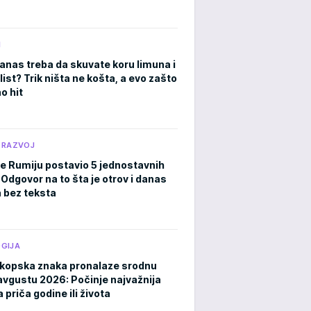
M
anas treba da skuvate koru limuna i
list? Trik ništa ne košta, a evo zašto
o hit
 RAZVOJ
je Rumiju postavio 5 jednostavnih
 Odgovor na to šta je otrov i danas
a bez teksta
GIJA
kopska znaka pronalaze srodnu
avgustu 2026: Počinje najvažnija
 priča godine ili života