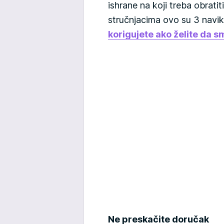
ishrane na koji treba obratit
stručnjacima ovo su 3 navi
korigujete ako želite da s
Ne preskačite doručak