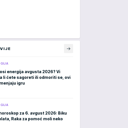
VIJE
GIJA
osi energija avgusta 2026? Vi
a li ćete sagoreti ili odmoriti se, ovi
menjaju igru
GIJA
horoskop za 6. avgust 2026: Biku
plata, Raka za pomoć moli neko