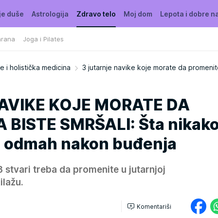
je duše
Astrologija
Zdravo telo
Moj dom
Lepota i dobre n
hrana
Joga i Pilates
e i holistička medicina
3 jutarnje navike koje morate da promenit
NAVIKE KOJE MORATE DA
BISTE SMRŠALI: Šta nikako
te odmah nakon buđenja
stvari treba da promenite u jutarnjoj
ilažu.
Komentariši