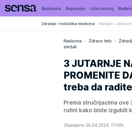
Naslovna
Najnovije
Lični razvoj
Buđen
Zdravlje i holistička medicina
Recepti i zdrava 
Naslovna
Zdravo telo
Zdravlj
smršali
3 JUTARNJE 
PROMENITE DA 
treba da radi
Prema stručnjacima ove 3 
rutini kako biste izgubili k
Objavljeno 20.04.2024. 11:00h