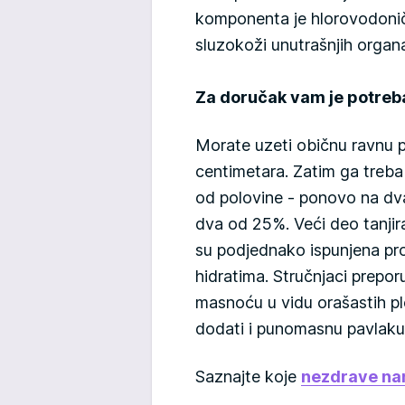
komponenta je hlorovodoničn
sluzokoži unutrašnjih organ
Za doručak vam je potreban
Morate uzeti običnu ravnu 
centimetara. Zatim ga treba 
od polovine - ponovo na dv
dva od 25%. Veći deo tanjir
su podjednako ispunjena pr
hidratima. Stručnjaci prepor
masnoću u vidu orašastih pl
dodati i punomasnu pavlaku,
Saznajte koje
nezdrave nam