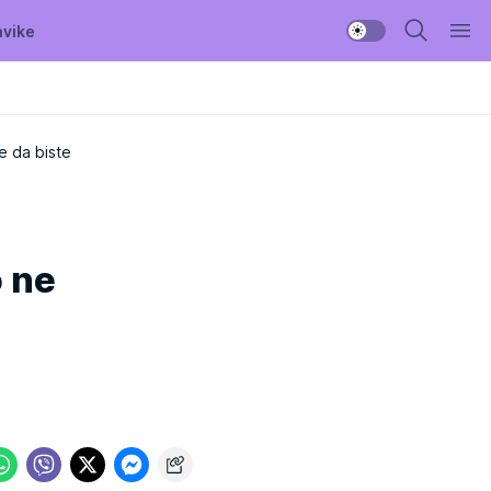
avike
e da biste
 ne