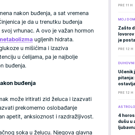
PRE 11 H
remena nakon buđenja, a sat vremena
MOJ DO
Činjenica je da u trenutku buđenja
Zašto d
že svoj vrhunac. A ovo je važan hormon
lovorov 
metabolizma
ugljenih hidrata.
je posta
 glukoze u mišićima i izaziva
PRE 12 H
tenciju u ćelijama, pa je najbolje
DUHOVNI
n buđenja.
Učenik 
pitanja:
nakon buđenja
ostavlj
PRE 12 H
ak može iritirati zid želuca i izazvati
zazvati prekomerno oslobađanje
ASTROLO
4 horos
n apetit, anksioznost i razdražljivost.
dušu u 
ljubavna
dačnog soka u želucu. Njegova glavna