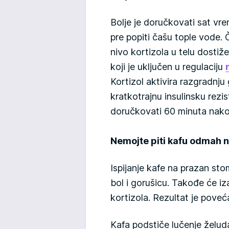
Bolje je doručkovati sat v
pre popiti čašu tople vode. 
nivo kortizola u telu dosti
koji je uključen u regulaciju
Kortizol aktivira razgradnju
kratkotrajnu insulinsku rezis
doručkovati 60 minuta nako
Nemojte piti kafu odmah 
Ispijanje kafe na prazan stom
bol i gorušicu. Takođe će i
kortizola. Rezultat je poveća
Kafa podstiče lučenje želu