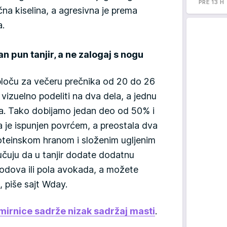
PRE 13 H
a kiselina, a agresivna je prema
a.
 pun tanjir, a ne zalogaj s nogu
ploču za večeru prečnika od 20 do 26
vizuelno podeliti na dva dela, a jednu
a. Tako dobijamo jedan deo od 50% i
a je ispunjen povrćem, a preostala dva
oteinskom hranom i složenim ugljenim
učuju da u tanjir dodate dodatnu
odova ili pola avokada, a možete
 piše sajt Wday.
irnice sadrže nizak sadržaj masti
.