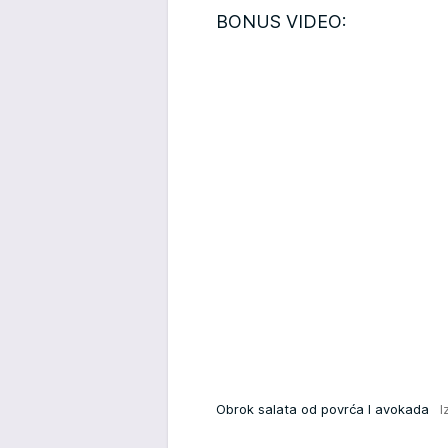
BONUS VIDEO:
Obrok salata od povrća I avokada
I