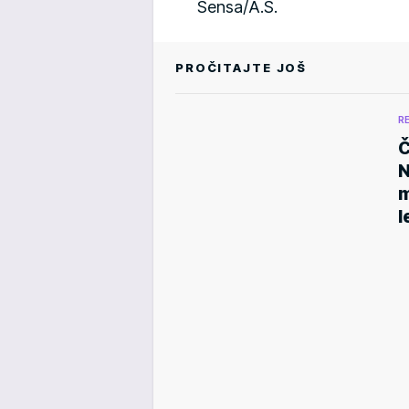
Sensa/A.S.
PROČITAJTE JOŠ
R
Č
N
m
l