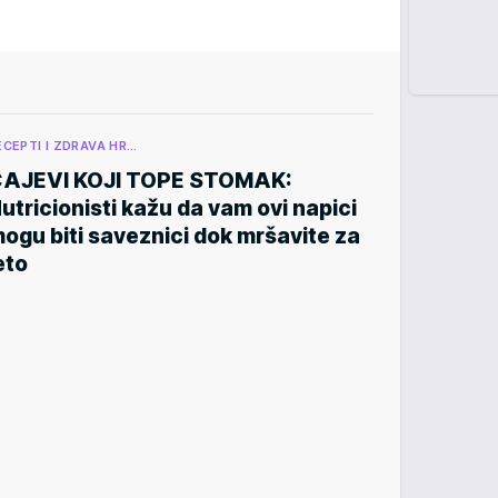
ECEPTI I ZDRAVA HR…
AJEVI KOJI TOPE STOMAK:
utricionisti kažu da vam ovi napici
ogu biti saveznici dok mršavite za
eto