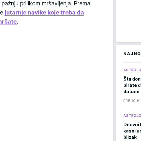
i pažnju prilikom mršavljenja. Prema
ke
jutarnje navike koje treba da
mršate
.
NAJNO
ASTROLO
Šta don
birate d
datumi 
PRE 10 H
ASTROLO
Dnevni 
kasni u
blizak