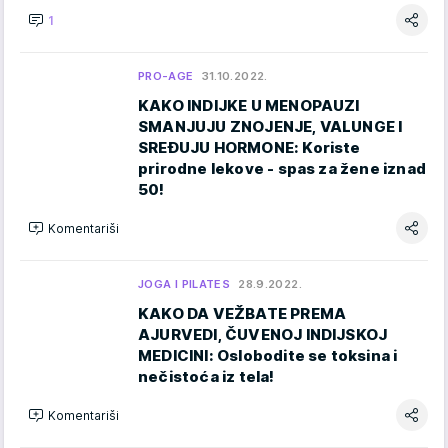
1
PRO-AGE
31.10.2022.
KAKO INDIJKE U MENOPAUZI
SMANJUJU ZNOJENJE, VALUNGE I
SREĐUJU HORMONE: Koriste
prirodne lekove - spas za žene iznad
50!
Komentariši
JOGA I PILATES
28.9.2022.
KAKO DA VEŽBATE PREMA
AJURVEDI, ČUVENOJ INDIJSKOJ
MEDICINI: Oslobodite se toksina i
nečistoća iz tela!
Komentariši