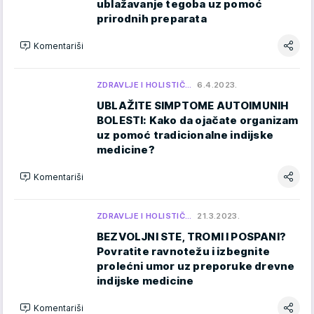
ublažavanje tegoba uz pomoć
prirodnih preparata
Komentariši
ZDRAVLJE I HOLISTIČ…
6.4.2023.
UBLAŽITE SIMPTOME AUTOIMUNIH
BOLESTI: Kako da ojačate organizam
uz pomoć tradicionalne indijske
medicine?
Komentariši
ZDRAVLJE I HOLISTIČ…
21.3.2023.
BEZVOLJNI STE, TROMI I POSPANI?
Povratite ravnotežu i izbegnite
prolećni umor uz preporuke drevne
indijske medicine
Komentariši