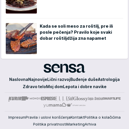
Kada se soli meso za roštilj, pre ili
posle pečenja? Pravilo koje svaki
dobar roštiljdžija zna napamet
Sensa
Naslovna
Najnovije
Lični razvoj
Buđenje duše
Astrologija
Zdravo telo
Moj dom
Lepota i dobre navike
Impresum
Pravila i uslovi korišćenja
Kontakt
Politika o kolačićima
Politika privatnosti
Marketing
Arhiva