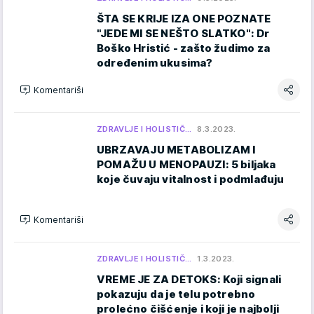
ŠTA SE KRIJE IZA ONE POZNATE
"JEDE MI SE NEŠTO SLATKO": Dr
Boško Hristić - zašto žudimo za
određenim ukusima?
Komentariši
ZDRAVLJE I HOLISTIČ…
8.3.2023.
UBRZAVAJU METABOLIZAM I
POMAŽU U MENOPAUZI: 5 biljaka
koje čuvaju vitalnost i podmlađuju
Komentariši
ZDRAVLJE I HOLISTIČ…
1.3.2023.
VREME JE ZA DETOKS: Koji signali
pokazuju da je telu potrebno
prolećno čišćenje i koji je najbolji