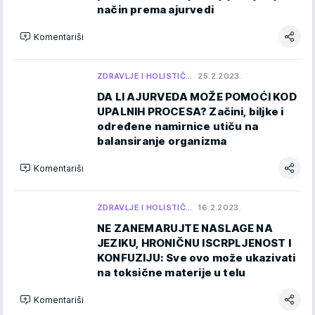
način prema ajurvedi
Komentariši
ZDRAVLJE I HOLISTIČ…
25.2.2023.
DA LI AJURVEDA MOŽE POMOĆI KOD
UPALNIH PROCESA? Začini, biljke i
određene namirnice utiču na
balansiranje organizma
Komentariši
ZDRAVLJE I HOLISTIČ…
16.2.2023.
NE ZANEMARUJTE NASLAGE NA
JEZIKU, HRONIČNU ISCRPLJENOST I
KONFUZIJU: Sve ovo može ukazivati
na toksične materije u telu
Komentariši