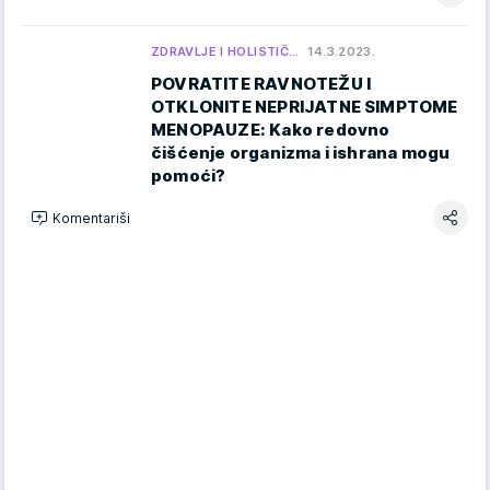
ZDRAVLJE I HOLISTIČ…
14.3.2023.
POVRATITE RAVNOTEŽU I
OTKLONITE NEPRIJATNE SIMPTOME
MENOPAUZE: Kako redovno
čišćenje organizma i ishrana mogu
pomoći?
Komentariši