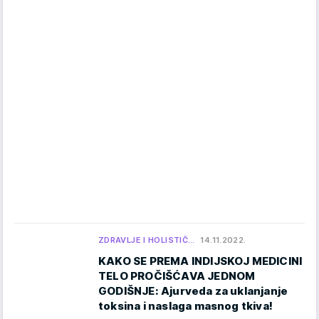
ZDRAVLJE I HOLISTIČ…
14.11.2022.
KAKO SE PREMA INDIJSKOJ MEDICINI
TELO PROČIŠĆAVA JEDNOM
GODIŠNJE: Ajurveda za uklanjanje
toksina i naslaga masnog tkiva!