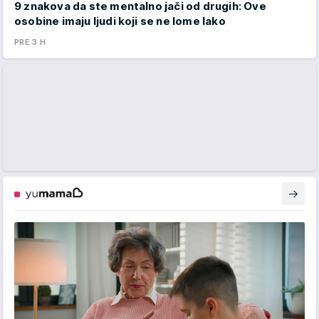
9 znakova da ste mentalno jači od drugih: Ove
osobine imaju ljudi koji se ne lome lako
PRE 3 H