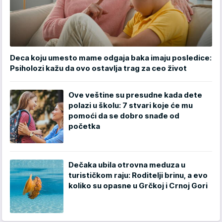
Deca koju umesto mame odgaja baka imaju posledice:
Psiholozi kažu da ovo ostavlja trag za ceo život
Ove veštine su presudne kada dete
polazi u školu: 7 stvari koje će mu
pomoći da se dobro snađe od
početka
Dečaka ubila otrovna meduza u
turističkom raju: Roditelji brinu, a evo
koliko su opasne u Grčkoj i Crnoj Gori