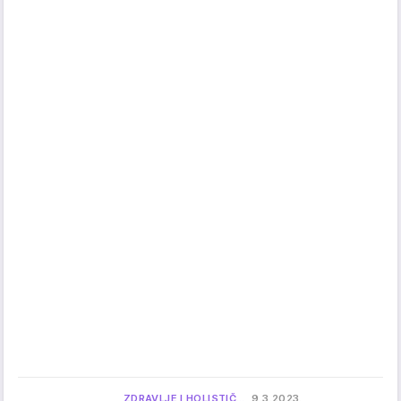
ZDRAVLJE I HOLISTIČ…
9.3.2023.