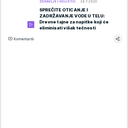
ZDRAVLJE I HOLISTIČ…
28.7.2023.
SPREČITE OTICANJE I
ZADRŽAVANJE VODE U TELU:
Drevne tajne za napitke koji će
eliminisati višak tečnosti
Komentariši