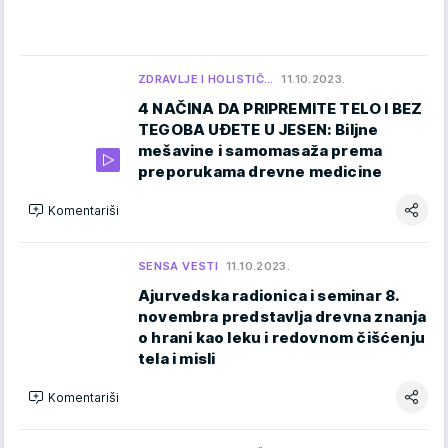
ZDRAVLJE I HOLISTIČ…
11.10.2023.
4 NAČINA DA PRIPREMITE TELO I BEZ
TEGOBA UĐETE U JESEN: Biljne
mešavine i samomasaža prema
preporukama drevne medicine
Komentariši
SENSA VESTI
11.10.2023.
Ajurvedska radionica i seminar 8.
novembra predstavlja drevna znanja
o hrani kao leku i redovnom čišćenju
tela i misli
Komentariši