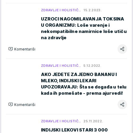
ZDRAVLJE I HOLISTIČ…
15.2.2023.
UZROCI NAGOMILAVANJA TOKSINA
U ORGANIZMU: Loše varenje i
nekompatibilne namirnice loše utiču
na zdravlje
Komentariši
ZDRAVLJE I HOLISTIČ…
5.12.2022.
AKO JEDETE ZAJEDNO BANANU I
MLEKO, INDIJSKI LEKARI
UPOZORAVAJU: Šta se događa u telu
kada ih pomešate - prema ajurvedi!
Komentariši
ZDRAVLJE I HOLISTIČ…
25.11.2022.
INDIJSKI LEKOVI STARI 3 000