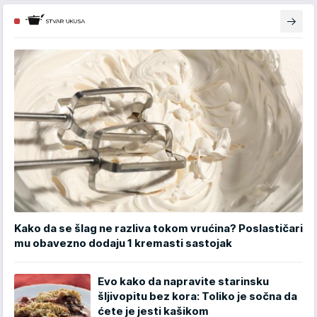
Kako da se šlag ne razliva tokom vrućina? Poslastičari
mu obavezno dodaju 1 kremasti sastojak
Evo kako da napravite starinsku
šljivopitu bez kora: Toliko je sočna da
ćete je jesti kašikom