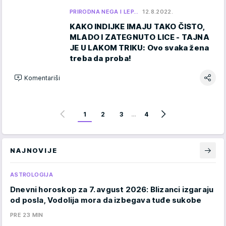
PRIRODNA NEGA I LEP…
12.8.2022.
KAKO INDIJKE IMAJU TAKO ČISTO,
MLADO I ZATEGNUTO LICE - TAJNA
JE U LAKOM TRIKU: Ovo svaka žena
treba da proba!
Komentariši
1
2
3
…
4
NAJNOVIJE
ASTROLOGIJA
Dnevni horoskop za 7. avgust 2026: Blizanci izgaraju
od posla, Vodolija mora da izbegava tuđe sukobe
PRE 23 MIN