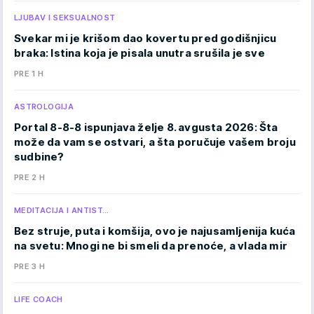
LJUBAV I SEKSUALNOST
Svekar mi je krišom dao kovertu pred godišnjicu
braka: Istina koja je pisala unutra srušila je sve
PRE 1 H
ASTROLOGIJA
Portal 8-8-8 ispunjava želje 8. avgusta 2026: Šta
može da vam se ostvari, a šta poručuje vašem broju
sudbine?
PRE 2 H
MEDITACIJA I ANTIST…
Bez struje, puta i komšija, ovo je najusamljenija kuća
na svetu: Mnogi ne bi smeli da prenoće, a vlada mir
PRE 3 H
LIFE COACH