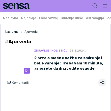
Naslovna
Najnovije
Lični razvoj
Buđenje duše
Astrologija
Zd
Naslovna
Ajurveda
#
Ajurveda
ZDRAVLJE I HOLISTIČ…
26.8.2024.
2 brze a moćne vežbe za smirenje i
bolje varenje: Treba vam 10 minuta,
a možete da ih izvodite svugde
Komentariši